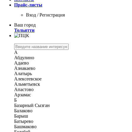
Прайс-листы
Вход / Регистрация
Ваш город
Тольятти
А
Абдулино
Адаево
Азнакаево
Алатырь
Алексеевское
Альметьевск
Апастово
Арзамас
Б
Базарный Сызган
Балаково
Барыш
Батырево
Башмаково
Белебей