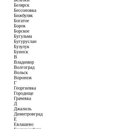
Белярск
Бессоновка
Бижбуляк
Богатое
Борок
Борское
Бугульма
Бугуруслан
Бузулук
Буинск
В
Владимир
Волгоград
Вольск
Воронеж
Г
Георгиевка
Городище
Грачевка
Д
Джалиль
Димитровград
Е
Евлашево