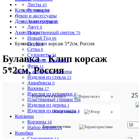
•
Листы
43
Каталог товаров
Рулоны
34
Декор и аксессуары
•
Декор и аксессуары
Аксессуары
26
•
Джут
0
Аксессуары
Искуственный цветок
70
•
Новый Год
66
Булавка - Клип корсаж 5*2см, Россия
Перья
4
Сетка
8
Сухоцветы
51
Булавка - Клип корсаж
Топперы, вставки
8
Фетр
11
5*2см, Россия
Кашпо, аквабоксы, вазоны
Изделия из стекла
23
Аквабоксы
0
Вазоны
17
Изделия из керамики
25
3
Артикул:
Вернуться в раздел
Пластиковые горшки
9493
164
Изделия из дерева
1
Изделия из пенопласта
4
Обзор товара
Описан
Корзины
товара:
Корзины
18
Характеристики
Набор корзин
Булавка
24
-
Коробки
Клип
Стаканчики
14