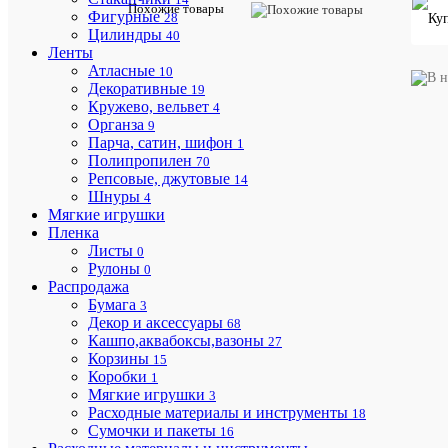
Похожие товары
корсаж
Фигурные
28
5*2см,
Цилиндры
40
Россия
Ленты
Атласные
10
Характе
Все
Декоративные
19
характ
Кружево, вельвет
4
ЦветОсно
Зеленый
Органза
9
Длина
Парча, сатин, шифон
1
5
(см.)
Полипропилен
70
Артикул
9493
Репсовые, джутовые
14
Шнуры
Базовая
4
шт
единица
Мягкие игрушки
Пленка
Аксессу
/
Листы
0
Товар
Рулоны
0
/
Распродажа
Реквизиты
00-
Бумага
3
0000019
Декор и аксессуары
68
/
Кашпо,аквабоксы,вазоны
27
0
Корзины
15
Ширина
2
Коробки
1
(см.)
Мягкие игрушки
3
Расходные материалы и инструменты
18
Сумочки и пакеты
16