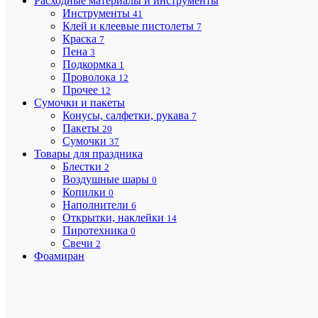
Расходные материалы и инструменты
ХА
Инструменты
41
Клей и клеевые пистолеты
7
Краска
7
Про
Пена
3
Подкормка
1
Проволока
12
Зеле
Цв
Прочее
12
Дл
Сумочки и пакеты
5
(см
Конусы, салфетки, рукава
7
Пакеты
20
9493
Ар
Сумочки
37
Товары для праздника
Баз
шт
Блестки
2
ед
Воздушные шары
0
Копилки
0
Аксе
Наполнители
6
/
Открытки, наклейки
14
Това
Пиротехника
0
/
Ре
Свечи
2
00-
Фоамиран
0000
/
0
Ши
2