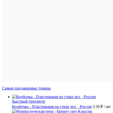
корзину
Подробн
Сравнен
В
избранн
В
наличии
-
121
шт.
Самые продаваемые товары
Быстрый просмотр
Колбочка - Пластиковая на стике зел. , Россия
3.50 ₽
/ шт