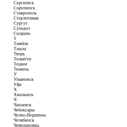
Сергиевск
Сорочинск
Ставрополь
Стерлитамак
Сургут
Суходол
Сызрань
Т
Тамбов
Ташла
Тверь
Тольятти
Тоцкое
Тюмень
У
Ульяновск
Уфа
Х
Хвалынск
Ч
Чапаевск
Чебоксары
Челно-Вершины
Челябинск
Чемодановка