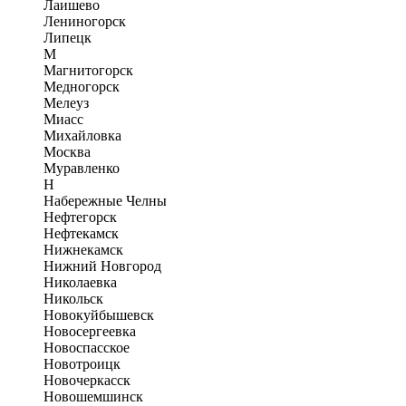
Лаишево
Лениногорск
Липецк
М
Магнитогорск
Медногорск
Мелеуз
Миасс
Михайловка
Москва
Муравленко
Н
Набережные Челны
Нефтегорск
Нефтекамск
Нижнекамск
Нижний Новгород
Николаевка
Никольск
Новокуйбышевск
Новосергеевка
Новоспасское
Новотроицк
Новочеркасск
Новошемшинск