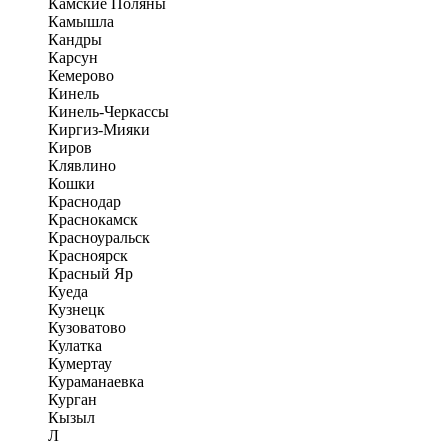
Камские Поляны
Камышла
Кандры
Карсун
Кемерово
Кинель
Кинель-Черкассы
Киргиз-Мияки
Киров
Клявлино
Кошки
Краснодар
Краснокамск
Красноуральск
Красноярск
Красный Яр
Куеда
Кузнецк
Кузоватово
Кулатка
Кумертау
Кураманаевка
Курган
Кызыл
Л