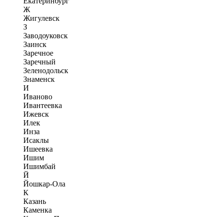
Екатеринбург
Ж
Жигулевск
З
Заводоуковск
Заинск
Заречное
Заречный
Зеленодольск
Знаменск
И
Иваново
Ивантеевка
Ижевск
Илек
Инза
Исаклы
Ишеевка
Ишим
Ишимбай
Й
Йошкар-Ола
К
Казань
Каменка