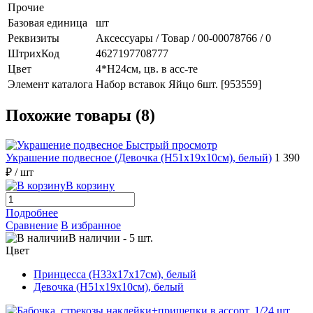
Прочие
Базовая единица
шт
Реквизиты
Аксессуары / Товар / 00-00078766 / 0
ШтрихКод
4627197708777
Цвет
4*H24см, цв. в асс-те
Элемент каталога
Набор вставок Яйцо 6шт. [953559]
Похожие товары (8)
Быстрый просмотр
Украшение подвесное (Девочка (H51х19х10см), белый)
1 390
₽
/ шт
В корзину
Подробнее
Сравнение
В избранное
В наличии
-
5
шт.
Цвет
Принцесса (H33х17х17см), белый
Девочка (H51х19х10см), белый