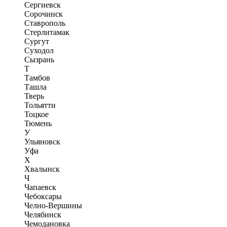
Сергиевск
Сорочинск
Ставрополь
Стерлитамак
Сургут
Суходол
Сызрань
Т
Тамбов
Ташла
Тверь
Тольятти
Тоцкое
Тюмень
У
Ульяновск
Уфа
Х
Хвалынск
Ч
Чапаевск
Чебоксары
Челно-Вершины
Челябинск
Чемодановка