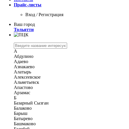
Прайс-листы
Вход / Регистрация
Ваш город
Тольятти
А
Абдулино
Адаево
Азнакаево
Алатырь
Алексеевское
Альметьевск
Апастово
Арзамас
Б
Базарный Сызган
Балаково
Барыш
Батырево
Башмаково
Белебей