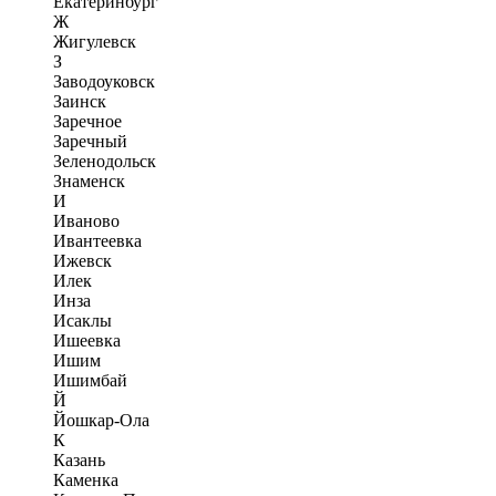
Екатеринбург
Ж
Жигулевск
З
Заводоуковск
Заинск
Заречное
Заречный
Зеленодольск
Знаменск
И
Иваново
Ивантеевка
Ижевск
Илек
Инза
Исаклы
Ишеевка
Ишим
Ишимбай
Й
Йошкар-Ола
К
Казань
Каменка