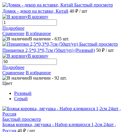
Быстрый просмотр
Домик - декор на вставке, Китай
40 ₽
/ шт
В корзину
Подробнее
Сравнение
В избранное
В наличии
-
635
шт.
Быстрый просмотр
Прищепки 2,5*0,3*0,7см (50шт/уп) (Розовый)
50 ₽
/ шт
В корзину
Подробнее
Сравнение
В избранное
В наличии
-
92
шт.
Цвет
Розовый
Серый
Быстрый просмотр
Божья коровка, лягушка - Набор клеящихся 1,2см 24шт ,
Россия
40 ₽
/ шт