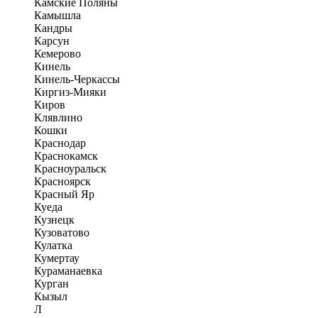
Камские Поляны
Камышла
Кандры
Карсун
Кемерово
Кинель
Кинель-Черкассы
Киргиз-Мияки
Киров
Клявлино
Кошки
Краснодар
Краснокамск
Красноуральск
Красноярск
Красный Яр
Куеда
Кузнецк
Кузоватово
Кулатка
Кумертау
Кураманаевка
Курган
Кызыл
Л