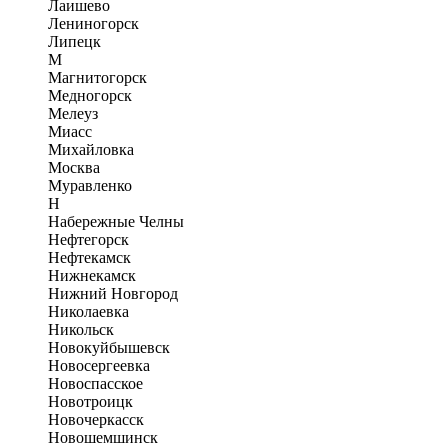
Лаишево
Лениногорск
Липецк
М
Магнитогорск
Медногорск
Мелеуз
Миасс
Михайловка
Москва
Муравленко
Н
Набережные Челны
Нефтегорск
Нефтекамск
Нижнекамск
Нижний Новгород
Николаевка
Никольск
Новокуйбышевск
Новосергеевка
Новоспасское
Новотроицк
Новочеркасск
Новошемшинск