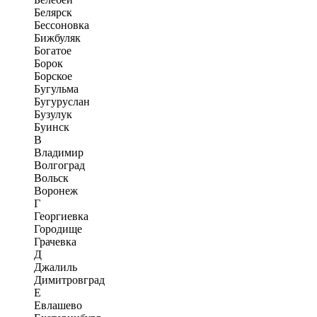
Белярск
Бессоновка
Бижбуляк
Богатое
Борок
Борское
Бугульма
Бугуруслан
Бузулук
Буинск
В
Владимир
Волгоград
Вольск
Воронеж
Г
Георгиевка
Городище
Грачевка
Д
Джалиль
Димитровград
Е
Евлашево