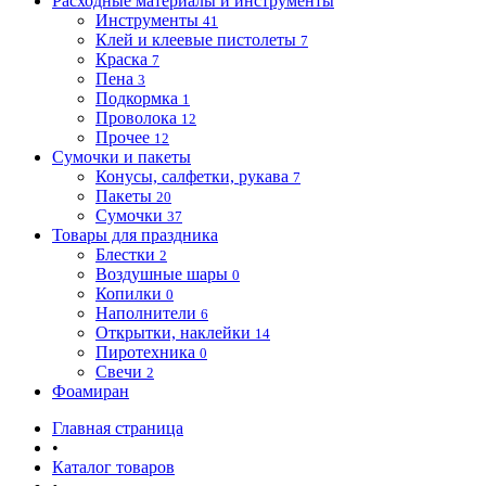
Расходные материалы и инструменты
Инструменты
41
Клей и клеевые пистолеты
7
Краска
7
Пена
3
Подкормка
1
Проволока
12
Прочее
12
Сумочки и пакеты
Конусы, салфетки, рукава
7
Пакеты
20
Сумочки
37
Товары для праздника
Блестки
2
Воздушные шары
0
Копилки
0
Наполнители
6
Открытки, наклейки
14
Пиротехника
0
Свечи
2
Фоамиран
Главная страница
•
Каталог товаров