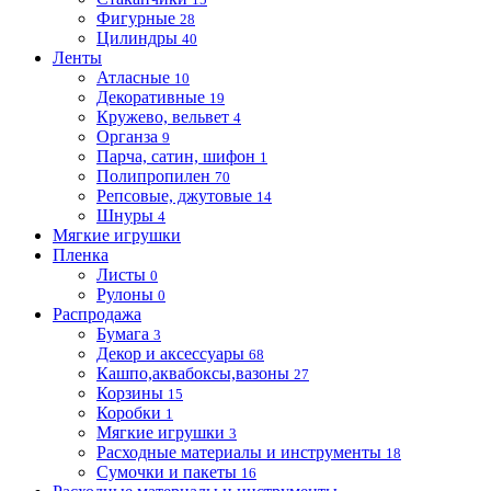
Фигурные
28
Цилиндры
40
Ленты
Атласные
10
Декоративные
19
Кружево, вельвет
4
Органза
9
Парча, сатин, шифон
1
Полипропилен
70
Репсовые, джутовые
14
Шнуры
4
Мягкие игрушки
Пленка
Листы
0
Рулоны
0
Распродажа
Бумага
3
Декор и аксессуары
68
Кашпо,аквабоксы,вазоны
27
Корзины
15
Коробки
1
Мягкие игрушки
3
Расходные материалы и инструменты
18
Сумочки и пакеты
16