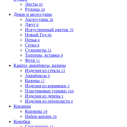
Листы
43
Рулоны
34
Декор и аксессуары
Аксессуары
26
Джут
0
Искуственный цветок
70
Новый Год
66
Перья
4
Сетка
8
Сухоцветы
51
Топперы, вставки
8
Фетр
11
Кашпо, аквабоксы, вазоны
Изделия из стекла
23
Аквабоксы
0
Вазоны
17
Изделия из керамики
3
Пластиковые горшки
164
Изделия из дерева
1
Изделия из пенопласта
4
Корзины
Корзины
19
Набор корзин
26
Коробки
Стаканчики
15