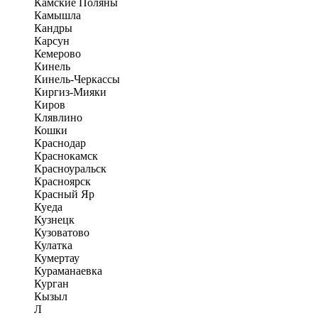
Камские Поляны
Камышла
Кандры
Карсун
Кемерово
Кинель
Кинель-Черкассы
Киргиз-Мияки
Киров
Клявлино
Кошки
Краснодар
Краснокамск
Красноуральск
Красноярск
Красный Яр
Куеда
Кузнецк
Кузоватово
Кулатка
Кумертау
Кураманаевка
Курган
Кызыл
Л