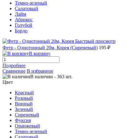
Темно-зеленый
Салатовый
Лайм
Абрикос
Голубой
Бордо
Быстрый просмотр
Фетр - Однотонный 20м, Корея (Сиреневый)
195 ₽
В корзину
Подробнее
Сравнение
В избранное
В наличии
-
363
шт.
Цвет
Красный
Розовый
Винный
Зеленый
Сиреневый
Фуксия
Оранжевый
Темно-зеленый
Салатовый