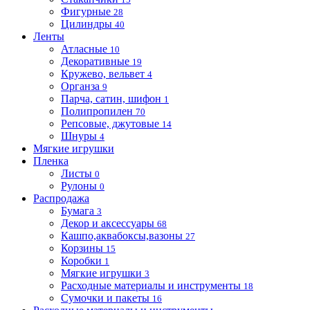
Фигурные
28
Цилиндры
40
Ленты
Атласные
10
Декоративные
19
Кружево, вельвет
4
Органза
9
Парча, сатин, шифон
1
Полипропилен
70
Репсовые, джутовые
14
Шнуры
4
Мягкие игрушки
Пленка
Листы
0
Рулоны
0
Распродажа
Бумага
3
Декор и аксессуары
68
Кашпо,аквабоксы,вазоны
27
Корзины
15
Коробки
1
Мягкие игрушки
3
Расходные материалы и инструменты
18
Сумочки и пакеты
16