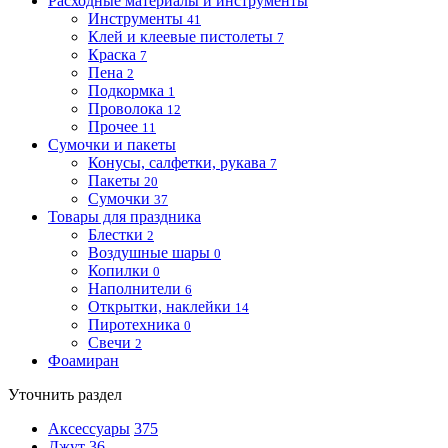
Расходные материалы и инструменты
Инструменты
41
Клей и клеевые пистолеты
7
Краска
7
Пена
2
Подкормка
1
Проволока
12
Прочее
11
Сумочки и пакеты
Конусы, салфетки, рукава
7
Пакеты
20
Сумочки
37
Товары для праздника
Блестки
2
Воздушные шары
0
Копилки
0
Наполнители
6
Открытки, наклейки
14
Пиротехника
0
Свечи
2
Фоамиран
Уточнить раздел
Аксессуары
375
Джут
36