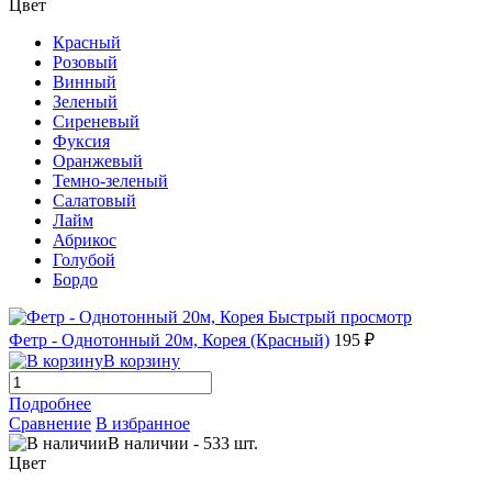
Цвет
Красный
Розовый
Винный
Зеленый
Сиреневый
Фуксия
Оранжевый
Темно-зеленый
Салатовый
Лайм
Абрикос
Голубой
Бордо
Быстрый просмотр
Фетр - Однотонный 20м, Корея (Красный)
195 ₽
В корзину
Подробнее
Сравнение
В избранное
В наличии
-
533
шт.
Цвет