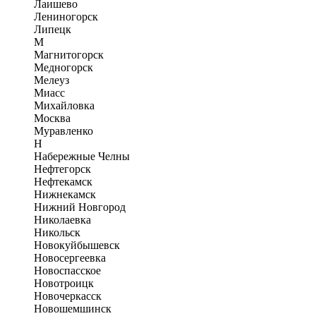
Лаишево
Лениногорск
Липецк
М
Магнитогорск
Медногорск
Мелеуз
Миасс
Михайловка
Москва
Муравленко
Н
Набережные Челны
Нефтегорск
Нефтекамск
Нижнекамск
Нижний Новгород
Николаевка
Никольск
Новокуйбышевск
Новосергеевка
Новоспасское
Новотроицк
Новочеркасск
Новошемшинск