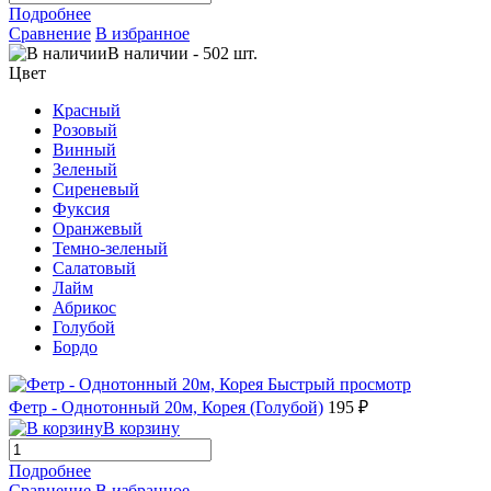
Подробнее
Сравнение
В избранное
В наличии
-
502
шт.
Цвет
Красный
Розовый
Винный
Зеленый
Сиреневый
Фуксия
Оранжевый
Темно-зеленый
Салатовый
Лайм
Абрикос
Голубой
Бордо
Быстрый просмотр
Фетр - Однотонный 20м, Корея (Голубой)
195 ₽
В корзину
Подробнее
Сравнение
В избранное