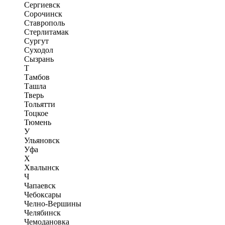
Сергиевск
Сорочинск
Ставрополь
Стерлитамак
Сургут
Суходол
Сызрань
Т
Тамбов
Ташла
Тверь
Тольятти
Тоцкое
Тюмень
У
Ульяновск
Уфа
Х
Хвалынск
Ч
Чапаевск
Чебоксары
Челно-Вершины
Челябинск
Чемодановка