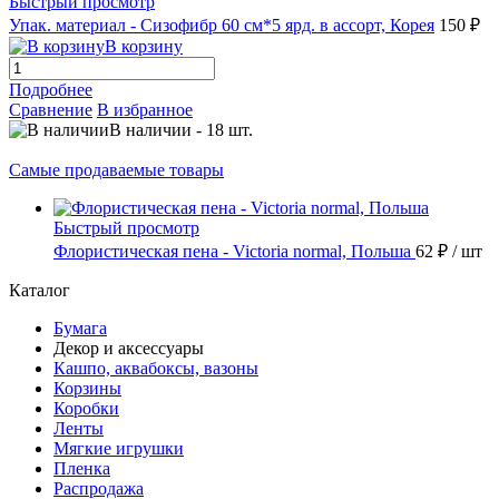
Быстрый просмотр
Упак. материал - Сизофибр 60 см*5 ярд. в ассорт, Корея
150 ₽
В корзину
Подробнее
Сравнение
В избранное
В наличии
-
18
шт.
Самые продаваемые товары
Быстрый просмотр
Флористическая пена - Victoria normal, Польша
62 ₽
/ шт
Каталог
Бумага
Декор и аксессуары
Кашпо, аквабоксы, вазоны
Корзины
Коробки
Ленты
Мягкие игрушки
Пленка
Распродажа