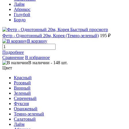
Лайм
Абрикос
Голубой
Бордо
Быстрый просмотр
Фетр - Однотонный 20м, Корея (Темно-зеленый)
195 ₽
В корзину
Подробнее
Сравнение
В избранное
В наличии
-
148
шт.
Цвет
Красный
Розовый
Винный
Зеленый
Сиреневый
Фуксия
Оранжевый
Темно-зеленый
Салатовый
Лайм