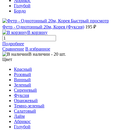
Абрикос
Голубой
Бордо
Быстрый просмотр
Фетр - Однотонный 20м, Корея (Фуксия)
195 ₽
В корзину
Подробнее
Сравнение
В избранное
В наличии
-
20
шт.
Цвет
Красный
Розовый
Винный
Зеленый
Сиреневый
Фуксия
Оранжевый
Темно-зеленый
Салатовый
Лайм
Абрикос
Голубой