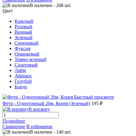
В наличии
-
268
шт.
Цвет
Красный
Розовый
Винный
Зеленый
Сиреневый
Фуксия
Оранжевый
Темно-зеленый
Салатовый
Лайм
Абрикос
Голубой
Бордо
Быстрый просмотр
Фетр - Однотонный 20м, Корея (Зеленый)
195 ₽
В корзину
Подробнее
Сравнение
В избранное
В наличии
-
140
шт.