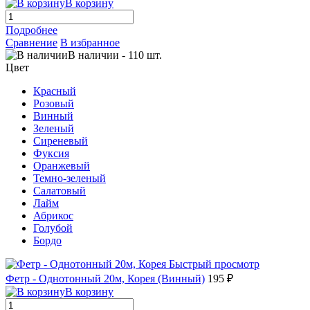
В корзину
Подробнее
Сравнение
В избранное
В наличии
-
110
шт.
Цвет
Красный
Розовый
Винный
Зеленый
Сиреневый
Фуксия
Оранжевый
Темно-зеленый
Салатовый
Лайм
Абрикос
Голубой
Бордо
Быстрый просмотр
Фетр - Однотонный 20м, Корея (Винный)
195 ₽
В корзину