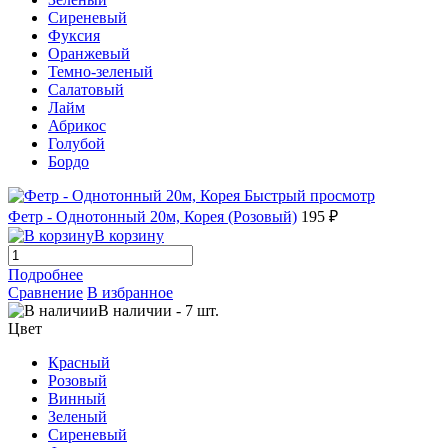
Сиреневый
Фуксия
Оранжевый
Темно-зеленый
Салатовый
Лайм
Абрикос
Голубой
Бордо
Быстрый просмотр
Фетр - Однотонный 20м, Корея (Розовый)
195 ₽
В корзину
Подробнее
Сравнение
В избранное
В наличии
-
7
шт.
Цвет
Красный
Розовый
Винный
Зеленый
Сиреневый