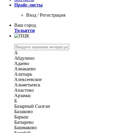
Прайс-листы
Вход / Регистрация
Ваш город
Тольятти
А
Абдулино
Адаево
Азнакаево
Алатырь
Алексеевское
Альметьевск
Апастово
Арзамас
Б
Базарный Сызган
Балаково
Барыш
Батырево
Башмаково
Белебей