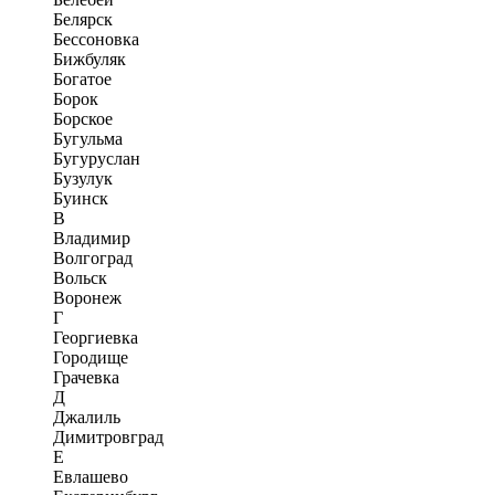
Белярск
Бессоновка
Бижбуляк
Богатое
Борок
Борское
Бугульма
Бугуруслан
Бузулук
Буинск
В
Владимир
Волгоград
Вольск
Воронеж
Г
Георгиевка
Городище
Грачевка
Д
Джалиль
Димитровград
Е
Евлашево