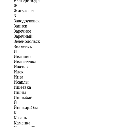
Екатеринбург
Ж
Жигулевск
З
Заводоуковск
Заинск
Заречное
Заречный
Зеленодольск
Знаменск
И
Иваново
Ивантеевка
Ижевск
Илек
Инза
Исаклы
Ишеевка
Ишим
Ишимбай
Й
Йошкар-Ола
К
Казань
Каменка