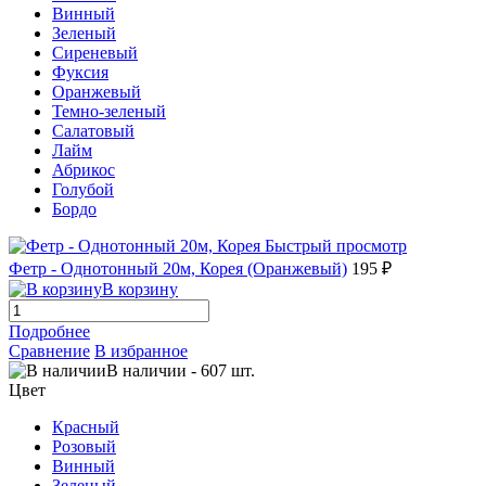
Винный
Зеленый
Сиреневый
Фуксия
Оранжевый
Темно-зеленый
Салатовый
Лайм
Абрикос
Голубой
Бордо
Быстрый просмотр
Фетр - Однотонный 20м, Корея (Оранжевый)
195 ₽
В корзину
Подробнее
Сравнение
В избранное
В наличии
-
607
шт.
Цвет
Красный
Розовый
Винный
Зеленый