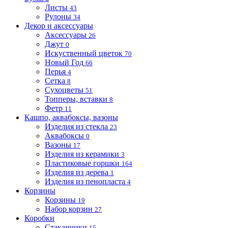
Листы
43
Рулоны
34
Декор и аксессуары
Аксессуары
26
Джут
0
Искуственный цветок
70
Новый Год
66
Перья
4
Сетка
8
Сухоцветы
51
Топперы, вставки
8
Фетр
11
Кашпо, аквабоксы, вазоны
Изделия из стекла
23
Аквабоксы
0
Вазоны
17
Изделия из керамики
3
Пластиковые горшки
164
Изделия из дерева
1
Изделия из пенопласта
4
Корзины
Корзины
19
Набор корзин
27
Коробки
Стаканчики
15