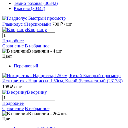
Темно-розовая (30342)
Красная (30342)
Быстрый просмотр
Гладиолус (Персиковый)
700 ₽
/ шт
В корзину
Подробнее
Сравнение
В избранное
В наличии
-
4
шт.
Цвет
Персиковый
Быстрый просмотр
Иск.цветок - Нарциссы, L50см, Китай (Бело-желтый (23138))
198 ₽
/ шт
В корзину
Подробнее
Сравнение
В избранное
В наличии
-
264
шт.
Цвет