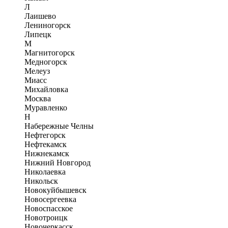
Л
Лаишево
Лениногорск
Липецк
М
Магнитогорск
Медногорск
Мелеуз
Миасс
Михайловка
Москва
Муравленко
Н
Набережные Челны
Нефтегорск
Нефтекамск
Нижнекамск
Нижний Новгород
Николаевка
Никольск
Новокуйбышевск
Новосергеевка
Новоспасское
Новотроицк
Новочеркасск