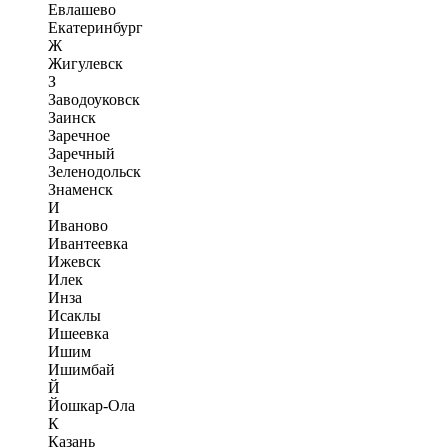
Евлашево
Екатеринбург
Ж
Жигулевск
З
Заводоуковск
Заинск
Заречное
Заречный
Зеленодольск
Знаменск
И
Иваново
Ивантеевка
Ижевск
Илек
Инза
Исаклы
Ишеевка
Ишим
Ишимбай
Й
Йошкар-Ола
К
Казань