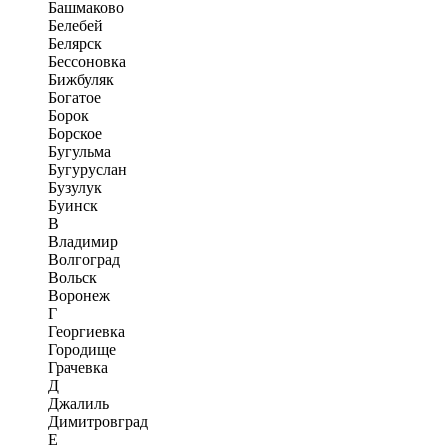
Башмаково
Белебей
Белярск
Бессоновка
Бижбуляк
Богатое
Борок
Борское
Бугульма
Бугуруслан
Бузулук
Буинск
В
Владимир
Волгоград
Вольск
Воронеж
Г
Георгиевка
Городище
Грачевка
Д
Джалиль
Димитровград
Е