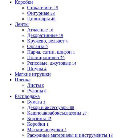
Коробки
Стаканчики
15
Фигурные
28
Цилиндры
40
Ленты
Атласные
10
Декоративные
19
Кружево, вельвет
4
Органза
9
Парча, сатин, шифон
1
Полипропилен
70
Репсовые, джутовые
14
Шнуры
4
Мягкие игрушки
Пленка
Листы
0
Рулоны
0
Распродажа
Бумага
3
Декор и аксессуары
68
Кашпо,аквабоксы,вазоны
27
Корзины
15
Коробки
1
Мягкие игрушки
3
Расходные материалы и инструменты
18