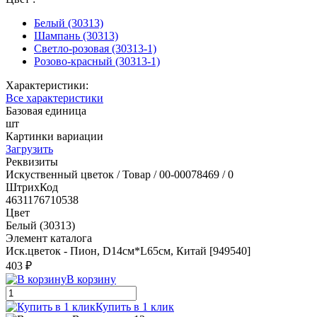
Белый (30313)
Шампань (30313)
Светло-розовая (30313-1)
Розово-красный (30313-1)
Характеристики:
Все характеристики
Базовая единица
шт
Картинки вариации
Загрузить
Реквизиты
Искуственный цветок / Товар / 00-00078469 / 0
ШтрихКод
4631176710538
Цвет
Белый (30313)
Элемент каталога
Иск.цветок - Пион, D14см*L65см, Китай [949540]
403 ₽
В корзину
Купить в 1 клик