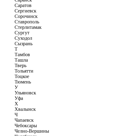
Саратов
Сергиевск
Сорочинск
Ставрополь
Стерлитамак
Сургут
Суходол
Сызрань
Т
Тамбов
Ташла
Тверь
Тольятти
Тоцкое
Тюмень
У
Ульяновск
Уфа
Х
Хвалынск
Ч
Чапаевск
Чебоксары
Челно-Вершины