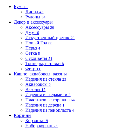
Бумага
Листы
43
Рулоны
34
Декор и аксессуары
Аксессуары
26
Джут
0
Искуственный цветок
70
Новый Год
66
Перья
4
Сетка
8
Сухоцветы
51
Топперы, вставки
8
Фетр
11
Кашпо, аквабоксы, вазоны
Изделия из стекла
23
Аквабоксы
0
Вазоны
17
Изделия из керамики
3
Пластиковые горшки
164
Изделия из дерева
1
Изделия из пенопласта
4
Корзины
Корзины
19
Набор корзин
25