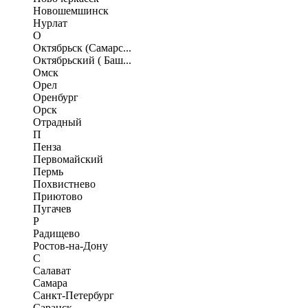
Новошемшинск
Нурлат
О
Октябрьск (Самарс...
Октябрьский ( Баш...
Омск
Орел
Оренбург
Орск
Отрадный
П
Пенза
Первомайский
Пермь
Похвистнево
Приютово
Пугачев
Р
Радищево
Ростов-на-Дону
С
Салават
Самара
Санкт-Петербург
Саранск