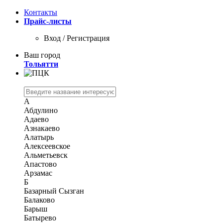
Контакты
Прайс-листы
Вход / Регистрация
Ваш город
Тольятти
А
Абдулино
Адаево
Азнакаево
Алатырь
Алексеевское
Альметьевск
Апастово
Арзамас
Б
Базарный Сызган
Балаково
Барыш
Батырево