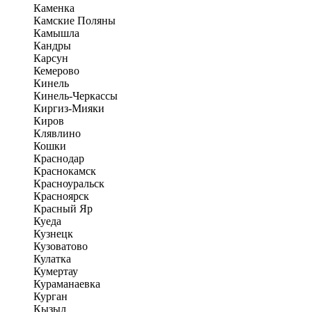
Каменка
Камские Поляны
Камышла
Кандры
Карсун
Кемерово
Кинель
Кинель-Черкассы
Киргиз-Мияки
Киров
Клявлино
Кошки
Краснодар
Краснокамск
Красноуральск
Красноярск
Красный Яр
Куеда
Кузнецк
Кузоватово
Кулатка
Кумертау
Кураманаевка
Курган
Кызыл