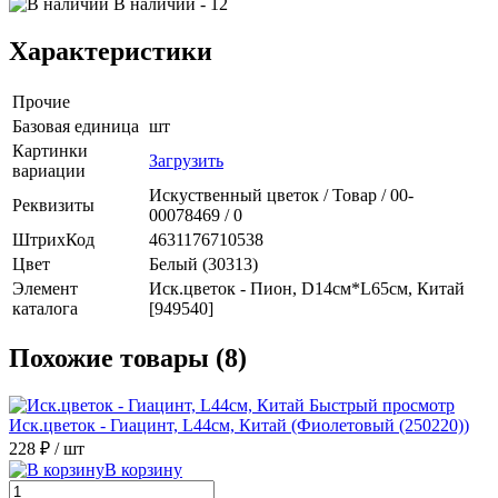
В наличии
- 12
Характеристики
Прочие
Базовая единица
шт
Картинки
Загрузить
вариации
Искуственный цветок / Товар / 00-
Реквизиты
00078469 / 0
ШтрихКод
4631176710538
Цвет
Белый (30313)
Элемент
Иск.цветок - Пион, D14см*L65см, Китай
каталога
[949540]
Похожие товары (8)
Быстрый просмотр
Иск.цветок - Гиацинт, L44см, Китай (Фиолетовый (250220))
228 ₽
/ шт
В корзину