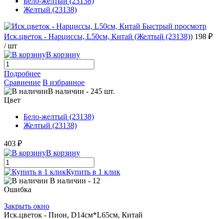
Бело-желтый (23138)
Желтый (23138)
Быстрый просмотр
Иск.цветок - Нарциссы, L50см, Китай (Желтый (23138))
198 ₽
/ шт
В корзину
Подробнее
Сравнение
В избранное
В наличии
-
245
шт.
Цвет
Бело-желтый (23138)
Желтый (23138)
403 ₽
В корзину
Купить в 1 клик
В наличии
- 12
Ошибка
Закрыть окно
Иск.цветок - Пион, D14см*L65см, Китай