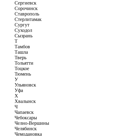
Сергиевск
Сорочинск
Ставрополь
Стерлитамак
Сургут
Суходол
Сызрань
Т
Тамбов
Ташла
Тверь
Тольятти
Тоцкое
Тюмень
У
Ульяновск
Уфа
Х
Хвалынск
Ч
Чапаевск
Чебоксары
Челно-Вершины
Челябинск
Чемодановка