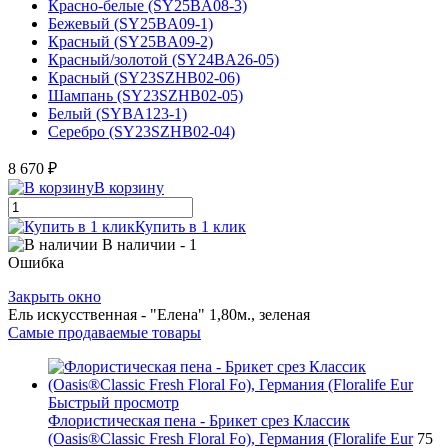
Красно-белые (SY25BA08-3)
Бежевый (SY25BA09-1)
Красный (SY25BA09-2)
Красный/золотой (SY24BA26-05)
Красный (SY23SZHB02-06)
Шампань (SY23SZHB02-05)
Белый (SYBA123-1)
Серебро (SY23SZHB02-04)
8 670 ₽
В корзину
Купить в 1 клик
В наличии
- 1
Ошибка
Закрыть окно
Ель искусственная - "Елена" 1,80м., зеленая
Самые продаваемые товары
Быстрый просмотр
Флористическая пена - Брикет срез Классик
(Oasis®Classic Fresh Floral Fo), Германия (Floralife Eur
75