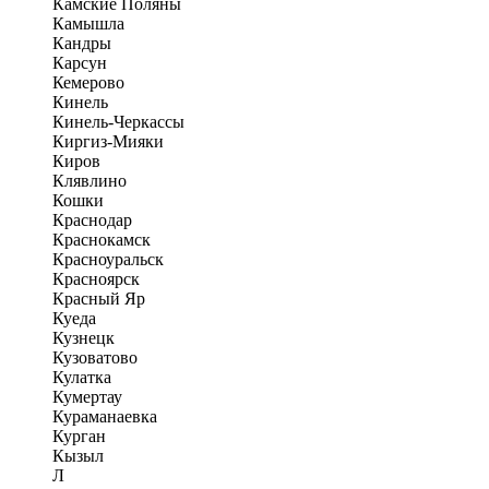
Камские Поляны
Камышла
Кандры
Карсун
Кемерово
Кинель
Кинель-Черкассы
Киргиз-Мияки
Киров
Клявлино
Кошки
Краснодар
Краснокамск
Красноуральск
Красноярск
Красный Яр
Куеда
Кузнецк
Кузоватово
Кулатка
Кумертау
Кураманаевка
Курган
Кызыл
Л