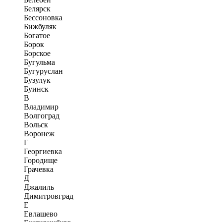
Белярск
Бессоновка
Бижбуляк
Богатое
Борок
Борское
Бугульма
Бугуруслан
Бузулук
Буинск
В
Владимир
Волгоград
Вольск
Воронеж
Г
Георгиевка
Городище
Грачевка
Д
Джалиль
Димитровград
Е
Евлашево