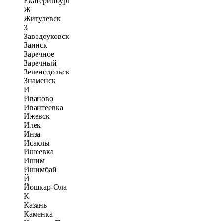
Екатеринбург
Ж
Жигулевск
З
Заводоуковск
Заинск
Заречное
Заречный
Зеленодольск
Знаменск
И
Иваново
Ивантеевка
Ижевск
Илек
Инза
Исаклы
Ишеевка
Ишим
Ишимбай
Й
Йошкар-Ола
К
Казань
Каменка