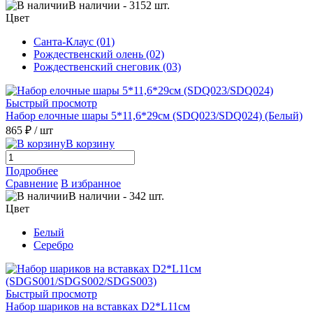
В наличии
-
3152
шт.
Цвет
Санта-Клаус (01)
Рождественский олень (02)
Рождественский снеговик (03)
Быстрый просмотр
Набор елочные шары 5*11,6*29см (SDQ023/SDQ024) (Белый)
865 ₽
/ шт
В корзину
Подробнее
Сравнение
В избранное
В наличии
-
342
шт.
Цвет
Белый
Серебро
Быстрый просмотр
Набор шариков на вставках D2*L11см