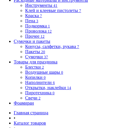
Расходные материалы и инструменты
Инструменты
41
Клей и клеевые пистолеты
7
Краска
7
Пена
3
Подкормка
1
Проволока
12
Прочее
12
Сумочки и пакеты
Конусы, салфетки, рукава
7
Пакеты
20
Сумочки
37
Товары для праздника
Блестки
2
Воздушные шары
0
Копилки
0
Наполнители
6
Открытки, наклейки
14
Пиротехника
0
Свечи
2
Фоамиран
Главная страница
•
Каталог товаров