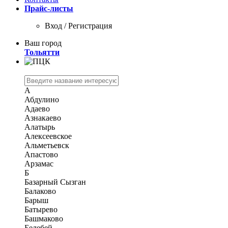
Прайс-листы
Вход / Регистрация
Ваш город
Тольятти
А
Абдулино
Адаево
Азнакаево
Алатырь
Алексеевское
Альметьевск
Апастово
Арзамас
Б
Базарный Сызган
Балаково
Барыш
Батырево
Башмаково
Белебей