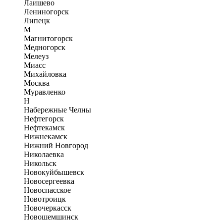
Лаишево
Лениногорск
Липецк
М
Магнитогорск
Медногорск
Мелеуз
Миасс
Михайловка
Москва
Муравленко
Н
Набережные Челны
Нефтегорск
Нефтекамск
Нижнекамск
Нижний Новгород
Николаевка
Никольск
Новокуйбышевск
Новосергеевка
Новоспасское
Новотроицк
Новочеркасск
Новошемшинск