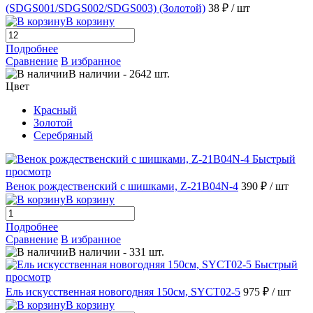
(SDGS001/SDGS002/SDGS003) (Золотой)
38 ₽
/ шт
В корзину
Подробнее
Сравнение
В избранное
В наличии
-
2642
шт.
Цвет
Красный
Золотой
Серебряный
Быстрый
просмотр
Венок рождественский с шишками, Z-21B04N-4
390 ₽
/ шт
В корзину
Подробнее
Сравнение
В избранное
В наличии
-
331
шт.
Быстрый
просмотр
Ель искусственная новогодняя 150см, SYCT02-5
975 ₽
/ шт
В корзину