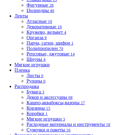
Фигурные
28
Цилиндры
40
Ленты
Атласные
10
Декоративные
19
Кружево, вельвет
4
Органза
9
Парча, сатин, шифон
1
Полипропилен
70
Репсовые, джутовые
14
Шнуры
4
Мягкие игрушки
Пленка
Листы
0
Рулоны
0
Распродажа
Бумага
3
Декор и аксессуары
68
Кашпо,аквабоксы,вазоны
27
Корзины
15
Коробки
1
Мягкие игрушки
3
Расходные материалы и инструменты
18
Сумочки и пакеты
16