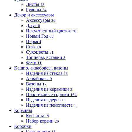
Листы
43
Рулоны
34
Декор и аксессуары
Аксессуары
26
Джут
0
Искуственный цветок
70
Новый Год
66
Перья
4
Сетка
8
Сухоцветы
51
Топперы, вставки
8
Фетр
11
Кашпо, аквабоксы, вазоны
Изделия из стекла
23
Аквабоксы
0
Вазоны
17
Изделия из керамики
3
Пластиковые горшки
164
Изделия из дерева
1
Изделия из пенопласта
4
Корзины
Корзины
19
Набор корзин
26
Коробки
Стаканчики
15