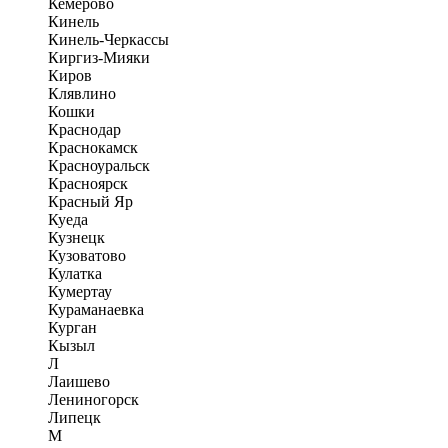
Кемерово
Кинель
Кинель-Черкассы
Киргиз-Мияки
Киров
Клявлино
Кошки
Краснодар
Краснокамск
Красноуральск
Красноярск
Красный Яр
Куеда
Кузнецк
Кузоватово
Кулатка
Кумертау
Кураманаевка
Курган
Кызыл
Л
Лаишево
Лениногорск
Липецк
М