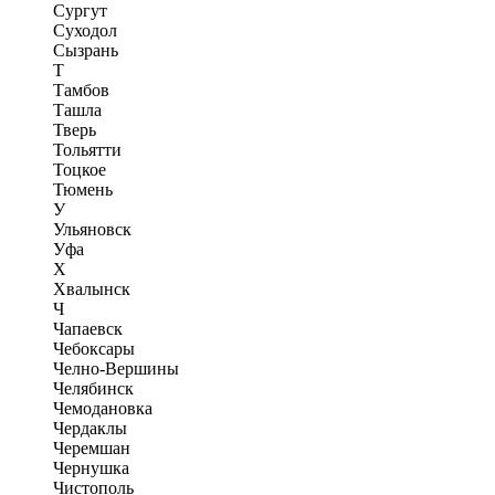
Сургут
Суходол
Сызрань
Т
Тамбов
Ташла
Тверь
Тольятти
Тоцкое
Тюмень
У
Ульяновск
Уфа
Х
Хвалынск
Ч
Чапаевск
Чебоксары
Челно-Вершины
Челябинск
Чемодановка
Чердаклы
Черемшан
Чернушка
Чистополь