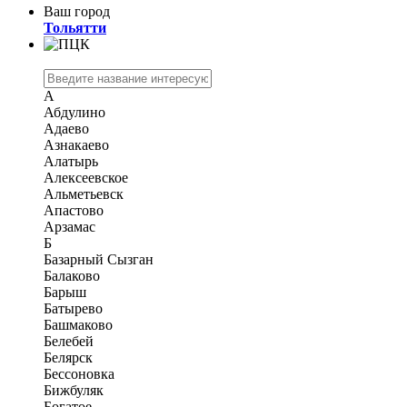
Ваш город
Тольятти
А
Абдулино
Адаево
Азнакаево
Алатырь
Алексеевское
Альметьевск
Апастово
Арзамас
Б
Базарный Сызган
Балаково
Барыш
Батырево
Башмаково
Белебей
Белярск
Бессоновка
Бижбуляк
Богатое