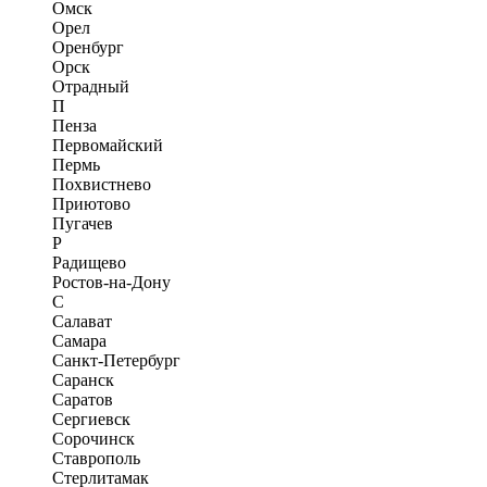
Омск
Орел
Оренбург
Орск
Отрадный
П
Пенза
Первомайский
Пермь
Похвистнево
Приютово
Пугачев
Р
Радищево
Ростов-на-Дону
С
Салават
Самара
Санкт-Петербург
Саранск
Саратов
Сергиевск
Сорочинск
Ставрополь
Стерлитамак