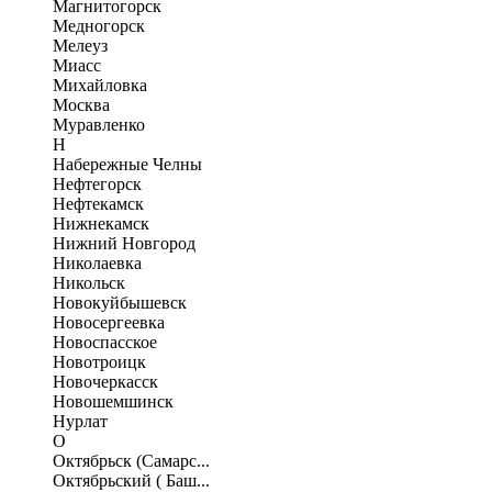
Магнитогорск
Медногорск
Мелеуз
Миасс
Михайловка
Москва
Муравленко
Н
Набережные Челны
Нефтегорск
Нефтекамск
Нижнекамск
Нижний Новгород
Николаевка
Никольск
Новокуйбышевск
Новосергеевка
Новоспасское
Новотроицк
Новочеркасск
Новошемшинск
Нурлат
О
Октябрьск (Самарс...
Октябрьский ( Баш...