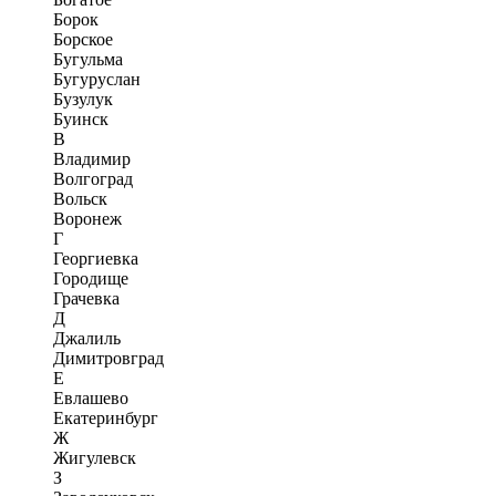
Борок
Борское
Бугульма
Бугуруслан
Бузулук
Буинск
В
Владимир
Волгоград
Вольск
Воронеж
Г
Георгиевка
Городище
Грачевка
Д
Джалиль
Димитровград
Е
Евлашево
Екатеринбург
Ж
Жигулевск
З