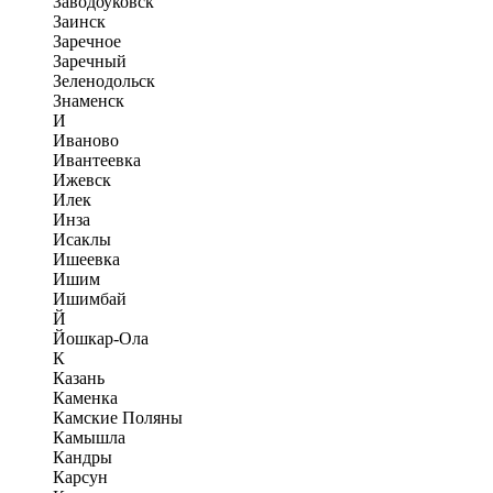
Заводоуковск
Заинск
Заречное
Заречный
Зеленодольск
Знаменск
И
Иваново
Ивантеевка
Ижевск
Илек
Инза
Исаклы
Ишеевка
Ишим
Ишимбай
Й
Йошкар-Ола
К
Казань
Каменка
Камские Поляны
Камышла
Кандры
Карсун