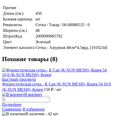
Прочие
Длина (см.)
450
Базовая единица
шт
Реквизиты
Сетка / Товар / 00-00080535 / 0
Ширина (см.)
48
ШтрихКод
2009999985792
Цвет
Зеленый
Элемент каталога
Сетка - Ажурная 48см*4,5ярд. [1010234]
Похожие товары (8)
Быстрый просмотр
Флористическая сетка - К Сан (K-SUN MESH), Корея 54 10,0
(K-SUN MESH), Корея
150 ₽
/ шт
В корзину
Подробнее
Сравнение
В избранное
В наличии
-
42
шт.