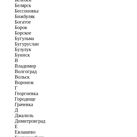
Белярск
Бессоновка
Бижбуляк
Богатое
Борок
Борское
Бугульма
Бугуруслан
Бузулук
Буинск
В
Владимир
Волгоград
Вольск
Воронеж
Г
Георгиевка
Городище
Грачевка
Д
Джалиль
Димитровград
Е
Евлашево