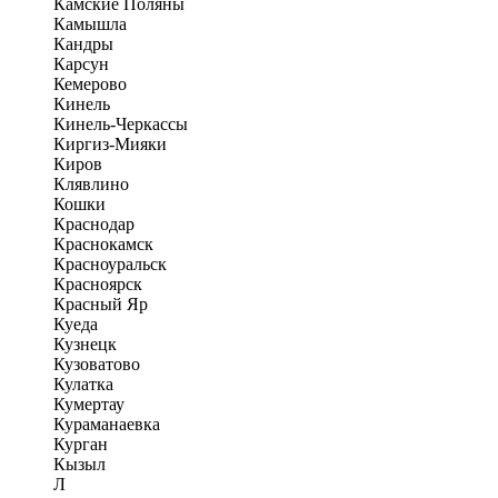
Камские Поляны
Камышла
Кандры
Карсун
Кемерово
Кинель
Кинель-Черкассы
Киргиз-Мияки
Киров
Клявлино
Кошки
Краснодар
Краснокамск
Красноуральск
Красноярск
Красный Яр
Куеда
Кузнецк
Кузоватово
Кулатка
Кумертау
Кураманаевка
Курган
Кызыл
Л