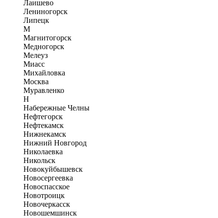
Лаишево
Лениногорск
Липецк
М
Магнитогорск
Медногорск
Мелеуз
Миасс
Михайловка
Москва
Муравленко
Н
Набережные Челны
Нефтегорск
Нефтекамск
Нижнекамск
Нижний Новгород
Николаевка
Никольск
Новокуйбышевск
Новосергеевка
Новоспасское
Новотроицк
Новочеркасск
Новошемшинск