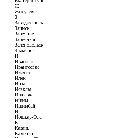
Екатеринбург
Ж
Жигулевск
З
Заводоуковск
Заинск
Заречное
Заречный
Зеленодольск
Знаменск
И
Иваново
Ивантеевка
Ижевск
Илек
Инза
Исаклы
Ишеевка
Ишим
Ишимбай
Й
Йошкар-Ола
К
Казань
Каменка