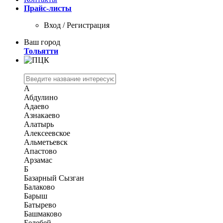
Прайс-листы
Вход / Регистрация
Ваш город
Тольятти
А
Абдулино
Адаево
Азнакаево
Алатырь
Алексеевское
Альметьевск
Апастово
Арзамас
Б
Базарный Сызган
Балаково
Барыш
Батырево
Башмаково
Белебей