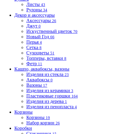
Листы
43
Рулоны
34
Декор и аксессуары
Аксессуары
26
Джут
0
Искуственный цветок
70
Новый Год
66
Перья
4
Сетка
8
Сухоцветы
51
Топперы, вставки
8
Фетр
11
Кашпо, аквабоксы, вазоны
Изделия из стекла
23
Аквабоксы
0
Вазоны
17
Изделия из керамики
3
Пластиковые горшки
164
Изделия из дерева
1
Изделия из пенопласта
4
Корзины
Корзины
19
Набор корзин
26
Коробки
Стаканчики
15