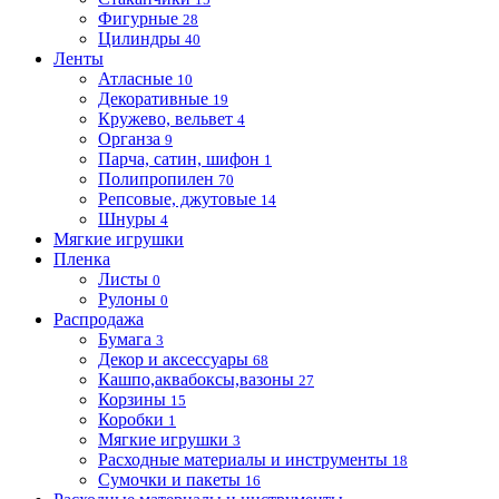
Фигурные
28
Цилиндры
40
Ленты
Атласные
10
Декоративные
19
Кружево, вельвет
4
Органза
9
Парча, сатин, шифон
1
Полипропилен
70
Репсовые, джутовые
14
Шнуры
4
Мягкие игрушки
Пленка
Листы
0
Рулоны
0
Распродажа
Бумага
3
Декор и аксессуары
68
Кашпо,аквабоксы,вазоны
27
Корзины
15
Коробки
1
Мягкие игрушки
3
Расходные материалы и инструменты
18
Сумочки и пакеты
16