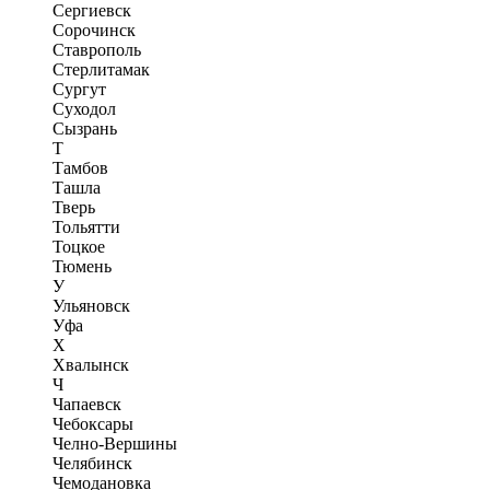
Сергиевск
Сорочинск
Ставрополь
Стерлитамак
Сургут
Суходол
Сызрань
Т
Тамбов
Ташла
Тверь
Тольятти
Тоцкое
Тюмень
У
Ульяновск
Уфа
Х
Хвалынск
Ч
Чапаевск
Чебоксары
Челно-Вершины
Челябинск
Чемодановка