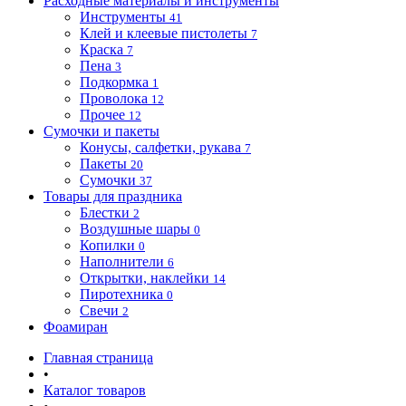
Расходные материалы и инструменты
Инструменты
41
Клей и клеевые пистолеты
7
Краска
7
Пена
3
Подкормка
1
Проволока
12
Прочее
12
Сумочки и пакеты
Конусы, салфетки, рукава
7
Пакеты
20
Сумочки
37
Товары для праздника
Блестки
2
Воздушные шары
0
Копилки
0
Наполнители
6
Открытки, наклейки
14
Пиротехника
0
Свечи
2
Фоамиран
Главная страница
•
Каталог товаров