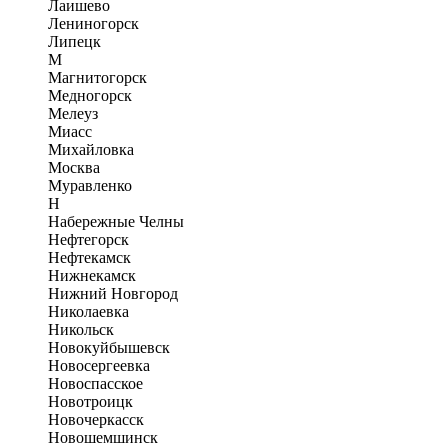
Лаишево
Лениногорск
Липецк
М
Магнитогорск
Медногорск
Мелеуз
Миасс
Михайловка
Москва
Муравленко
Н
Набережные Челны
Нефтегорск
Нефтекамск
Нижнекамск
Нижний Новгород
Николаевка
Никольск
Новокуйбышевск
Новосергеевка
Новоспасское
Новотроицк
Новочеркасск
Новошемшинск