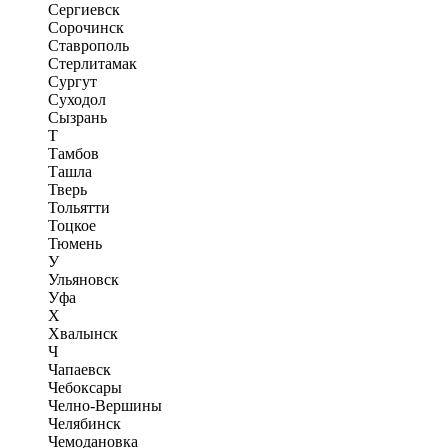
Сергиевск
Сорочинск
Ставрополь
Стерлитамак
Сургут
Суходол
Сызрань
Т
Тамбов
Ташла
Тверь
Тольятти
Тоцкое
Тюмень
У
Ульяновск
Уфа
Х
Хвалынск
Ч
Чапаевск
Чебоксары
Челно-Вершины
Челябинск
Чемодановка