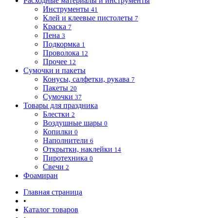
Расходные материалы и инструменты
Инструменты
41
Клей и клеевые пистолеты
7
Краска
7
Пена
3
Подкормка
1
Проволока
12
Прочее
12
Сумочки и пакеты
Конусы, салфетки, рукава
7
Пакеты
20
Сумочки
37
Товары для праздника
Блестки
2
Воздушные шары
0
Копилки
0
Наполнители
6
Открытки, наклейки
14
Пиротехника
0
Свечи
2
Фоамиран
Главная страница
•
Каталог товаров