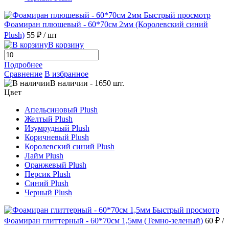
Быстрый просмотр
Фоамиран плюшевый - 60*70см 2мм (Королевский синий
Plush)
55 ₽
/ шт
В корзину
Подробнее
Сравнение
В избранное
В наличии
-
1650
шт.
Цвет
Апельсиновый Plush
Желтый Plush
Изумрудный Plush
Коричневый Plush
Королевский синий Plush
Лайм Plush
Оранжевый Plush
Персик Plush
Синий Plush
Черный Plush
Быстрый просмотр
Фоамиран глиттерный - 60*70см 1,5мм (Темно-зеленый)
60 ₽
/