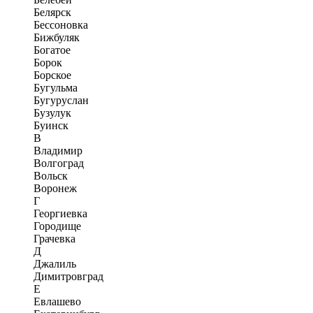
Белярск
Бессоновка
Бижбуляк
Богатое
Борок
Борское
Бугульма
Бугуруслан
Бузулук
Буинск
В
Владимир
Волгоград
Вольск
Воронеж
Г
Георгиевка
Городище
Грачевка
Д
Джалиль
Димитровград
Е
Евлашево