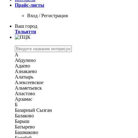
Прайс-листы
Вход / Регистрация
Ваш город
Тольятти
А
Абдулино
Адаево
Азнакаево
Алатырь
Алексеевское
Альметьевск
Апастово
Арзамас
Б
Базарный Сызган
Балаково
Барыш
Батырево
Башмаково
Белебей