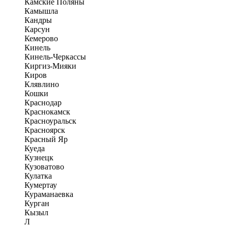
Камские Поляны
Камышла
Кандры
Карсун
Кемерово
Кинель
Кинель-Черкассы
Киргиз-Мияки
Киров
Клявлино
Кошки
Краснодар
Краснокамск
Красноуральск
Красноярск
Красный Яр
Куеда
Кузнецк
Кузоватово
Кулатка
Кумертау
Кураманаевка
Курган
Кызыл
Л