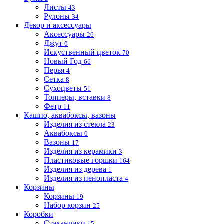
Листы
43
Рулоны
34
Декор и аксессуары
Аксессуары
26
Джут
0
Искуственный цветок
70
Новый Год
66
Перья
4
Сетка
8
Сухоцветы
51
Топперы, вставки
8
Фетр
11
Кашпо, аквабоксы, вазоны
Изделия из стекла
23
Аквабоксы
0
Вазоны
17
Изделия из керамики
3
Пластиковые горшки
164
Изделия из дерева
1
Изделия из пенопласта
4
Корзины
Корзины
19
Набор корзин
25
Коробки
Стаканчики
15