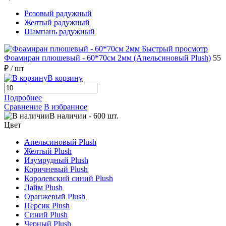
Розовый радужный
Желтый радужный
Шампань радужный
Быстрый просмотр
Фоамиран плюшевый - 60*70см 2мм (Апельсиновый Plush)
55
₽
/ шт
В корзину
Подробнее
Сравнение
В избранное
В наличии
-
600
шт.
Цвет
Апельсиновый Plush
Желтый Plush
Изумрудный Plush
Коричневый Plush
Королевский синий Plush
Лайм Plush
Оранжевый Plush
Персик Plush
Синий Plush
Черный Plush