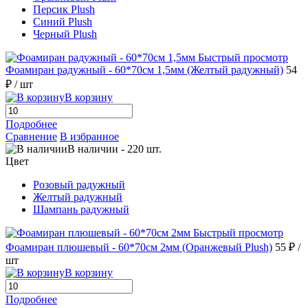
Персик Plush
Синий Plush
Черный Plush
Быстрый просмотр
Фоамиран радужный - 60*70см 1,5мм (Желтый радужный)
54
₽
/ шт
В корзину
Подробнее
Сравнение
В избранное
В наличии
-
220
шт.
Цвет
Розовый радужный
Желтый радужный
Шампань радужный
Быстрый просмотр
Фоамиран плюшевый - 60*70см 2мм (Оранжевый Plush)
55 ₽
/
шт
В корзину
Подробнее