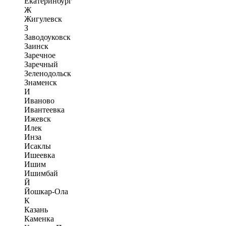
Екатеринбург
Ж
Жигулевск
З
Заводоуковск
Заинск
Заречное
Заречный
Зеленодольск
Знаменск
И
Иваново
Ивантеевка
Ижевск
Илек
Инза
Исаклы
Ишеевка
Ишим
Ишимбай
Й
Йошкар-Ола
К
Казань
Каменка