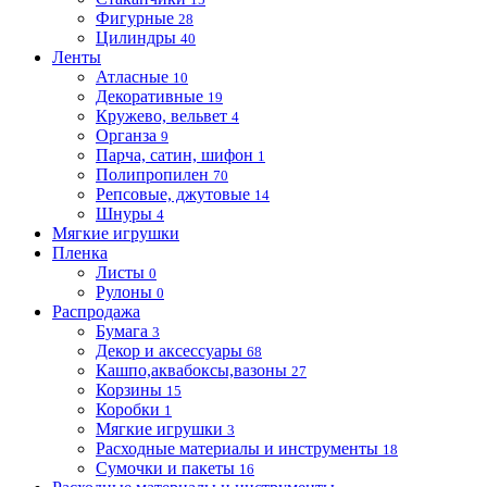
Фигурные
28
Цилиндры
40
Ленты
Атласные
10
Декоративные
19
Кружево, вельвет
4
Органза
9
Парча, сатин, шифон
1
Полипропилен
70
Репсовые, джутовые
14
Шнуры
4
Мягкие игрушки
Пленка
Листы
0
Рулоны
0
Распродажа
Бумага
3
Декор и аксессуары
68
Кашпо,аквабоксы,вазоны
27
Корзины
15
Коробки
1
Мягкие игрушки
3
Расходные материалы и инструменты
18
Сумочки и пакеты
16