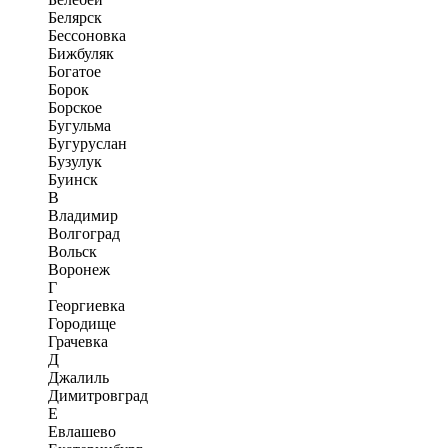
Белярск
Бессоновка
Бижбуляк
Богатое
Борок
Борское
Бугульма
Бугуруслан
Бузулук
Буинск
В
Владимир
Волгоград
Вольск
Воронеж
Г
Георгиевка
Городище
Грачевка
Д
Джалиль
Димитровград
Е
Евлашево