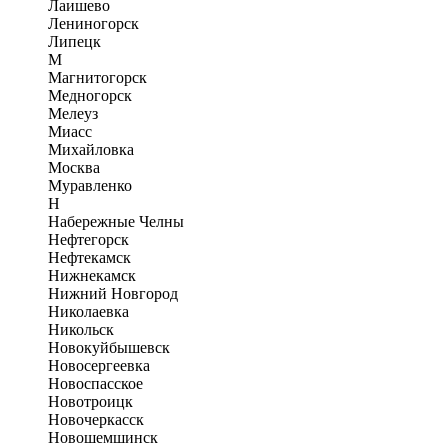
Лаишево
Лениногорск
Липецк
М
Магнитогорск
Медногорск
Мелеуз
Миасс
Михайловка
Москва
Муравленко
Н
Набережные Челны
Нефтегорск
Нефтекамск
Нижнекамск
Нижний Новгород
Николаевка
Никольск
Новокуйбышевск
Новосергеевка
Новоспасское
Новотроицк
Новочеркасск
Новошемшинск