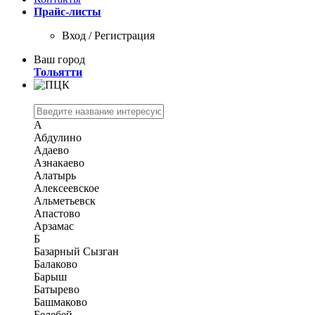
Прайс-листы
Вход / Регистрация
Ваш город
Тольятти
А
Абдулино
Адаево
Азнакаево
Алатырь
Алексеевское
Альметьевск
Апастово
Арзамас
Б
Базарный Сызган
Балаково
Барыш
Батырево
Башмаково
Белебей