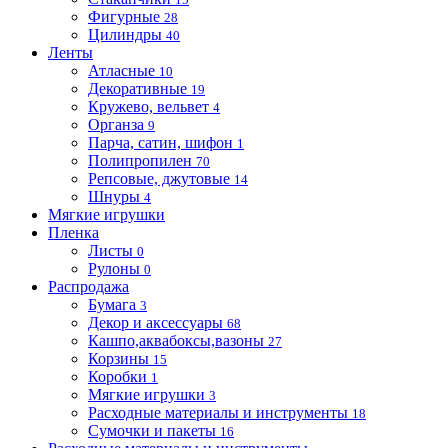
Фигурные
28
Цилиндры
40
Ленты
Атласные
10
Декоративные
19
Кружево, вельвет
4
Органза
9
Парча, сатин, шифон
1
Полипропилен
70
Репсовые, джутовые
14
Шнуры
4
Мягкие игрушки
Пленка
Листы
0
Рулоны
0
Распродажа
Бумага
3
Декор и аксессуары
68
Кашпо,аквабоксы,вазоны
27
Корзины
15
Коробки
1
Мягкие игрушки
3
Расходные материалы и инструменты
18
Сумочки и пакеты
16