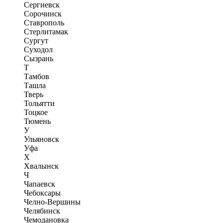
Сергиевск
Сорочинск
Ставрополь
Стерлитамак
Сургут
Суходол
Сызрань
Т
Тамбов
Ташла
Тверь
Тольятти
Тоцкое
Тюмень
У
Ульяновск
Уфа
Х
Хвалынск
Ч
Чапаевск
Чебоксары
Челно-Вершины
Челябинск
Чемодановка