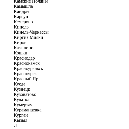
Камские Поляны
Камышла
Кандры
Карсун
Кемерово
Кинель
Кинель-Черкассы
Киргиз-Мияки
Киров
Клявлино
Кошки
Краснодар
Краснокамск
Красноуральск
Красноярск
Красный Яр
Куеда
Кузнецк
Кузоватово
Кулатка
Кумертау
Кураманаевка
Курган
Кызыл
Л