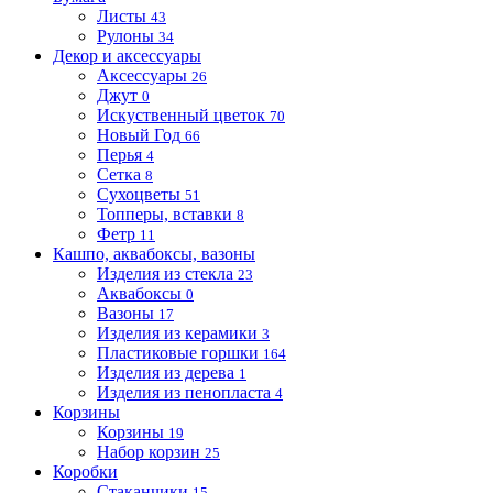
Листы
43
Рулоны
34
Декор и аксессуары
Аксессуары
26
Джут
0
Искуственный цветок
70
Новый Год
66
Перья
4
Сетка
8
Сухоцветы
51
Топперы, вставки
8
Фетр
11
Кашпо, аквабоксы, вазоны
Изделия из стекла
23
Аквабоксы
0
Вазоны
17
Изделия из керамики
3
Пластиковые горшки
164
Изделия из дерева
1
Изделия из пенопласта
4
Корзины
Корзины
19
Набор корзин
25
Коробки
Стаканчики
15