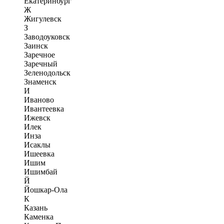
Екатеринбург
Ж
Жигулевск
З
Заводоуковск
Заинск
Заречное
Заречный
Зеленодольск
Знаменск
И
Иваново
Ивантеевка
Ижевск
Илек
Инза
Исаклы
Ишеевка
Ишим
Ишимбай
Й
Йошкар-Ола
К
Казань
Каменка