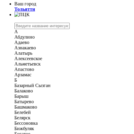
Ваш город
Тольятти
А
Абдулино
Адаево
Азнакаево
Алатырь
Алексеевское
Альметьевск
Апастово
Арзамас
Б
Базарный Сызган
Балаково
Барыш
Батырево
Башмаково
Белебей
Белярск
Бессоновка
Бижбуляк
Богатое