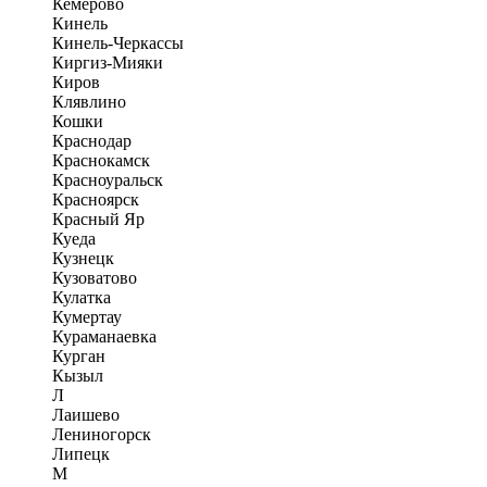
Кемерово
Кинель
Кинель-Черкассы
Киргиз-Мияки
Киров
Клявлино
Кошки
Краснодар
Краснокамск
Красноуральск
Красноярск
Красный Яр
Куеда
Кузнецк
Кузоватово
Кулатка
Кумертау
Кураманаевка
Курган
Кызыл
Л
Лаишево
Лениногорск
Липецк
М