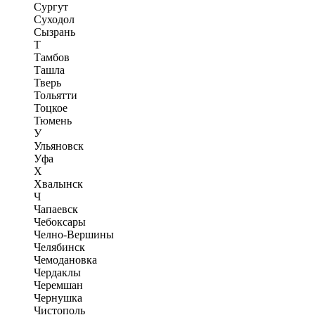
Сургут
Суходол
Сызрань
Т
Тамбов
Ташла
Тверь
Тольятти
Тоцкое
Тюмень
У
Ульяновск
Уфа
Х
Хвалынск
Ч
Чапаевск
Чебоксары
Челно-Вершины
Челябинск
Чемодановка
Чердаклы
Черемшан
Чернушка
Чистополь