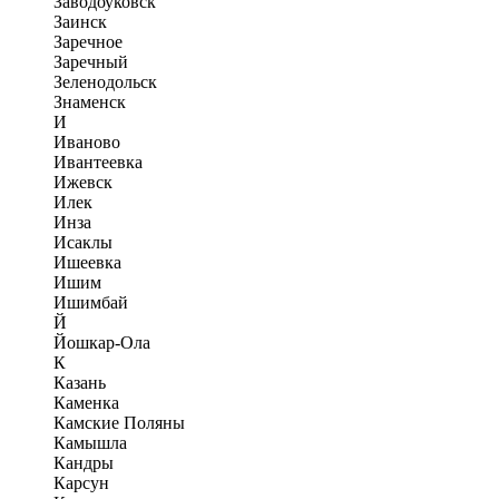
Заводоуковск
Заинск
Заречное
Заречный
Зеленодольск
Знаменск
И
Иваново
Ивантеевка
Ижевск
Илек
Инза
Исаклы
Ишеевка
Ишим
Ишимбай
Й
Йошкар-Ола
К
Казань
Каменка
Камские Поляны
Камышла
Кандры
Карсун