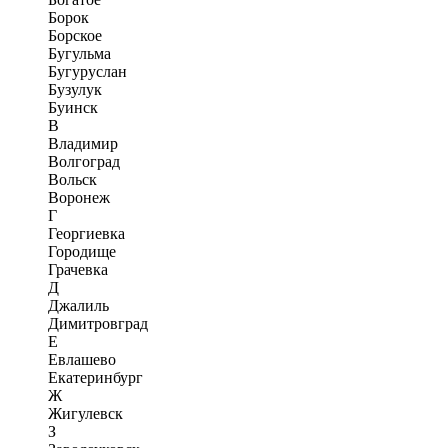
Борок
Борское
Бугульма
Бугуруслан
Бузулук
Буинск
В
Владимир
Волгоград
Вольск
Воронеж
Г
Георгиевка
Городище
Грачевка
Д
Джалиль
Димитровград
Е
Евлашево
Екатеринбург
Ж
Жигулевск
З