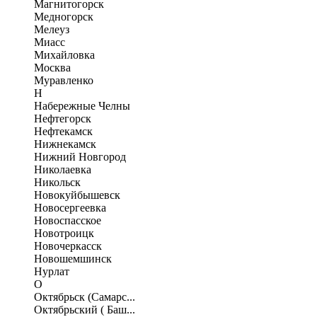
Магнитогорск
Медногорск
Мелеуз
Миасс
Михайловка
Москва
Муравленко
Н
Набережные Челны
Нефтегорск
Нефтекамск
Нижнекамск
Нижний Новгород
Николаевка
Никольск
Новокуйбышевск
Новосергеевка
Новоспасское
Новотроицк
Новочеркасск
Новошемшинск
Нурлат
О
Октябрьск (Самарс...
Октябрьский ( Баш...