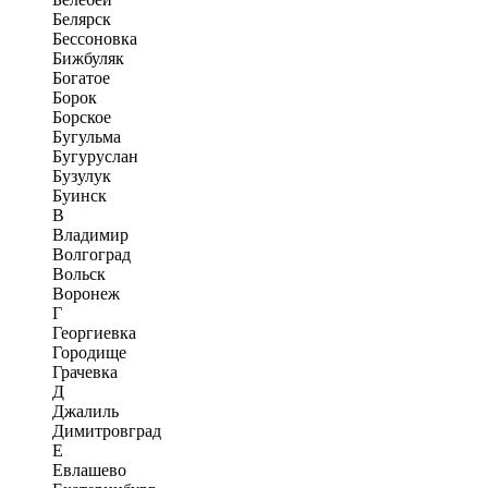
Белярск
Бессоновка
Бижбуляк
Богатое
Борок
Борское
Бугульма
Бугуруслан
Бузулук
Буинск
В
Владимир
Волгоград
Вольск
Воронеж
Г
Георгиевка
Городище
Грачевка
Д
Джалиль
Димитровград
Е
Евлашево