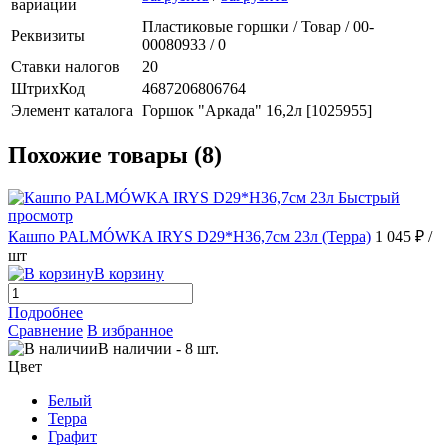
вариации
Пластиковые горшки / Товар / 00-
Реквизиты
00080933 / 0
Ставки налогов
20
ШтрихКод
4687206806764
Элемент каталога
Горшок "Аркада" 16,2л [1025955]
Похожие товары (8)
Быстрый
просмотр
Кашпо PALMÓWKA IRYS D29*H36,7см 23л (Терра)
1 045 ₽
/
шт
В корзину
Подробнее
Сравнение
В избранное
В наличии
-
8
шт.
Цвет
Белый
Терра
Графит