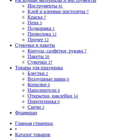
Расходные материалы и инструменты
Инструменты
41
Клей и клеевые пистолеты
7
Краска
7
Пена
3
Подкормка
1
Проволока
12
Прочее
12
Сумочки и пакеты
Конусы, салфетки, рукава
7
Пакеты
20
Сумочки
37
Товары для праздника
Блестки
2
Воздушные шары
0
Копилки
0
Наполнители
6
Открытки, наклейки
14
Пиротехника
0
Свечи
2
Фоамиран
Главная страница
•
Каталог товаров