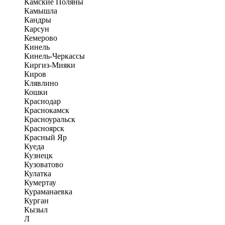
Камские Поляны
Камышла
Кандры
Карсун
Кемерово
Кинель
Кинель-Черкассы
Киргиз-Мияки
Киров
Клявлино
Кошки
Краснодар
Краснокамск
Красноуральск
Красноярск
Красный Яр
Куеда
Кузнецк
Кузоватово
Кулатка
Кумертау
Кураманаевка
Курган
Кызыл
Л