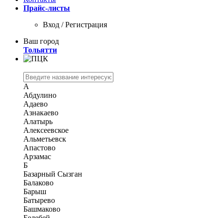
Прайс-листы
Вход / Регистрация
Ваш город
Тольятти
А
Абдулино
Адаево
Азнакаево
Алатырь
Алексеевское
Альметьевск
Апастово
Арзамас
Б
Базарный Сызган
Балаково
Барыш
Батырево
Башмаково
Белебей