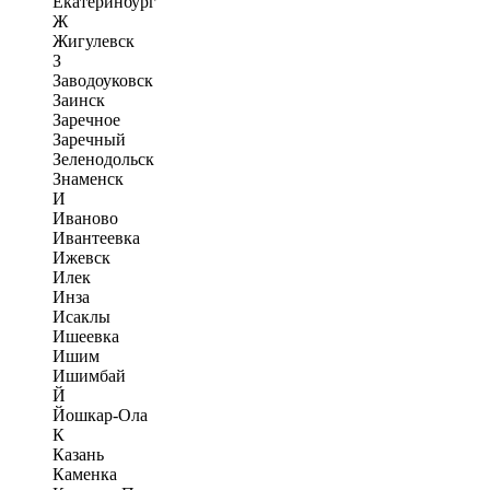
Екатеринбург
Ж
Жигулевск
З
Заводоуковск
Заинск
Заречное
Заречный
Зеленодольск
Знаменск
И
Иваново
Ивантеевка
Ижевск
Илек
Инза
Исаклы
Ишеевка
Ишим
Ишимбай
Й
Йошкар-Ола
К
Казань
Каменка