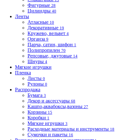
Фигурные
28
Цилиндры
40
Ленты
Атласные
10
Декоративные
19
Кружево, вельвет
4
Органза
9
Парча, сатин, шифон
1
Полипропилен
70
Репсовые, джутовые
14
Шнуры
4
Мягкие игрушки
Пленка
Листы
0
Рулоны
0
Распродажа
Бумага
3
Декор и аксессуары
68
Кашпо,аквабоксы,вазоны
27
Корзины
15
Коробки
1
Мягкие игрушки
3
Расходные материалы и инструменты
18
Сумочки и пакеты
16