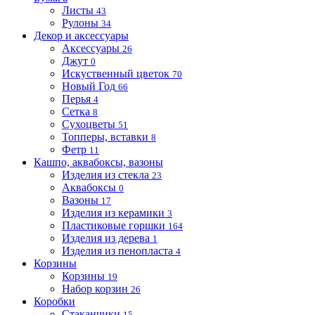
Листы
43
Рулоны
34
Декор и аксессуары
Аксессуары
26
Джут
0
Искуственный цветок
70
Новый Год
66
Перья
4
Сетка
8
Сухоцветы
51
Топперы, вставки
8
Фетр
11
Кашпо, аквабоксы, вазоны
Изделия из стекла
23
Аквабоксы
0
Вазоны
17
Изделия из керамики
3
Пластиковые горшки
164
Изделия из дерева
1
Изделия из пенопласта
4
Корзины
Корзины
19
Набор корзин
26
Коробки
Стаканчики
15