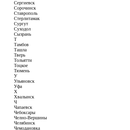
Сергиевск
Сорочинск
Ставрополь
Стерлитамак
Сургут
Суходол
Сызрань
Т
Тамбов
Ташла
Тверь
Тольятти
Тоцкое
Тюмень
У
Ульяновск
Уфа
Х
Хвалынск
Ч
Чапаевск
Чебоксары
Челно-Вершины
Челябинск
Чемодановка