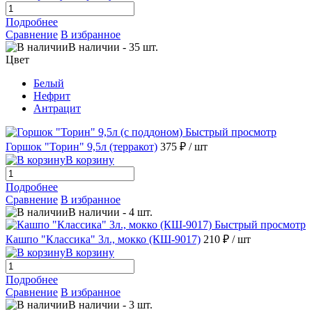
Подробнее
Сравнение
В избранное
В наличии
-
35
шт.
Цвет
Белый
Нефрит
Антрацит
Быстрый просмотр
Горшок "Торин" 9,5л (терракот)
375 ₽
/ шт
В корзину
Подробнее
Сравнение
В избранное
В наличии
-
4
шт.
Быстрый просмотр
Кашпо "Классика" 3л., мокко (КШ-9017)
210 ₽
/ шт
В корзину
Подробнее
Сравнение
В избранное
В наличии
-
3
шт.