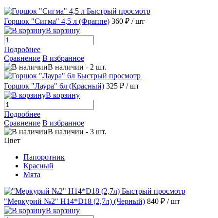
Быстрый просмотр
Горшок "Сигма" 4,5 л (Фраппе)
360 ₽
/ шт
В корзину
Подробнее
Сравнение
В избранное
В наличии
-
2
шт.
Быстрый просмотр
Горшок "Лаура" 6л (Красный)
325 ₽
/ шт
В корзину
Подробнее
Сравнение
В избранное
В наличии
-
3
шт.
Цвет
Папоротник
Красный
Мята
Быстрый просмотр
"Меркурий №2" H14*D18 (2,7л) (Черный)
840 ₽
/ шт
В корзину