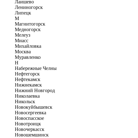
Лаишево
Лениногорск
Липецк
М
Магнитогорск
Медногорск
Мелеуз
Миасс
Михайловка
Москва
Муравленко
Н
Набережные Челны
Нефтегорск
Нефтекамск
Нижнекамск
Нижний Новгород
Николаевка
Никольск
Новокуйбышевск
Новосергеевка
Новоспасское
Новотроицк
Новочеркасск
Новошемшинск