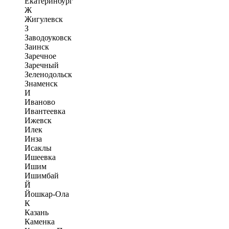
Екатеринбург
Ж
Жигулевск
З
Заводоуковск
Заинск
Заречное
Заречный
Зеленодольск
Знаменск
И
Иваново
Ивантеевка
Ижевск
Илек
Инза
Исаклы
Ишеевка
Ишим
Ишимбай
Й
Йошкар-Ола
К
Казань
Каменка