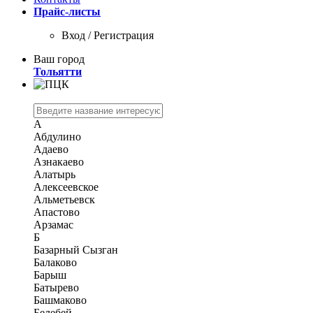
Прайс-листы
Вход / Регистрация
Ваш город
Тольятти
А
Абдулино
Адаево
Азнакаево
Алатырь
Алексеевское
Альметьевск
Апастово
Арзамас
Б
Базарный Сызган
Балаково
Барыш
Батырево
Башмаково
Белебей