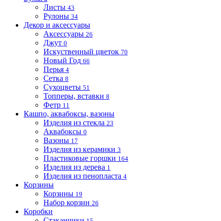
Листы
43
Рулоны
34
Декор и аксессуары
Аксессуары
26
Джут
0
Искуственный цветок
70
Новый Год
66
Перья
4
Сетка
8
Сухоцветы
51
Топперы, вставки
8
Фетр
11
Кашпо, аквабоксы, вазоны
Изделия из стекла
23
Аквабоксы
0
Вазоны
17
Изделия из керамики
3
Пластиковые горшки
164
Изделия из дерева
1
Изделия из пенопласта
4
Корзины
Корзины
19
Набор корзин
26
Коробки
Стаканчики
15