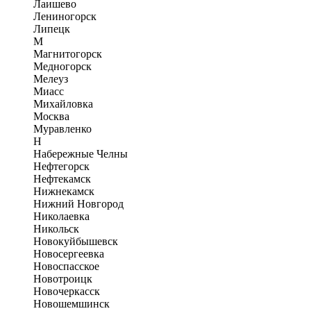
Лаишево
Лениногорск
Липецк
М
Магнитогорск
Медногорск
Мелеуз
Миасс
Михайловка
Москва
Муравленко
Н
Набережные Челны
Нефтегорск
Нефтекамск
Нижнекамск
Нижний Новгород
Николаевка
Никольск
Новокуйбышевск
Новосергеевка
Новоспасское
Новотроицк
Новочеркасск
Новошемшинск