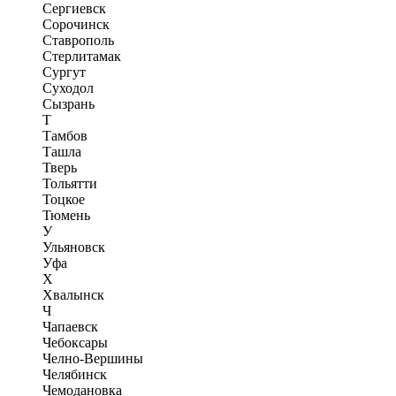
Сергиевск
Сорочинск
Ставрополь
Стерлитамак
Сургут
Суходол
Сызрань
Т
Тамбов
Ташла
Тверь
Тольятти
Тоцкое
Тюмень
У
Ульяновск
Уфа
Х
Хвалынск
Ч
Чапаевск
Чебоксары
Челно-Вершины
Челябинск
Чемодановка