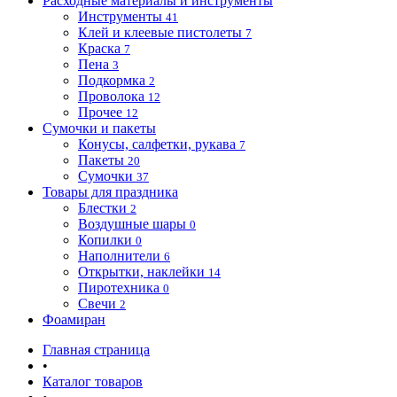
Расходные материалы и инструменты
Инструменты
41
Клей и клеевые пистолеты
7
Краска
7
Пена
3
Подкормка
2
Проволока
12
Прочее
12
Сумочки и пакеты
Конусы, салфетки, рукава
7
Пакеты
20
Сумочки
37
Товары для праздника
Блестки
2
Воздушные шары
0
Копилки
0
Наполнители
6
Открытки, наклейки
14
Пиротехника
0
Свечи
2
Фоамиран
Главная страница
•
Каталог товаров