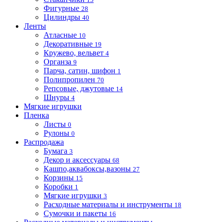
Фигурные
28
Цилиндры
40
Ленты
Атласные
10
Декоративные
19
Кружево, вельвет
4
Органза
9
Парча, сатин, шифон
1
Полипропилен
70
Репсовые, джутовые
14
Шнуры
4
Мягкие игрушки
Пленка
Листы
0
Рулоны
0
Распродажа
Бумага
3
Декор и аксессуары
68
Кашпо,аквабоксы,вазоны
27
Корзины
15
Коробки
1
Мягкие игрушки
3
Расходные материалы и инструменты
18
Сумочки и пакеты
16