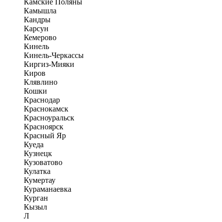
Камские Поляны
Камышла
Кандры
Карсун
Кемерово
Кинель
Кинель-Черкассы
Киргиз-Мияки
Киров
Клявлино
Кошки
Краснодар
Краснокамск
Красноуральск
Красноярск
Красный Яр
Куеда
Кузнецк
Кузоватово
Кулатка
Кумертау
Кураманаевка
Курган
Кызыл
Л