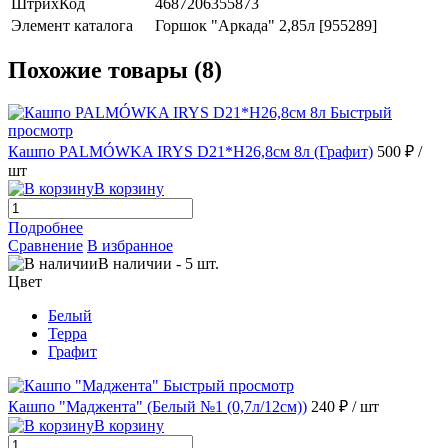
ШтрихКод
4687206355873
Элемент каталога
Горшок "Аркада" 2,85л [955289]
Похожие товары (8)
Быстрый
просмотр
Кашпо PALMÓWKA IRYS D21*H26,8см 8л (Графит)
500 ₽
/
шт
В корзину
Подробнее
Сравнение
В избранное
В наличии
-
5
шт.
Цвет
Белый
Терра
Графит
Быстрый просмотр
Кашпо "Маджента" (Белый №1 (0,7л/12см))
240 ₽
/ шт
В корзину