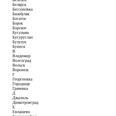
Белярск
Бессоновка
Бижбуляк
Богатое
Борок
Борское
Бугульма
Бугуруслан
Бузулук
Буинск
В
Владимир
Волгоград
Вольск
Воронеж
Г
Георгиевка
Городище
Грачевка
Д
Джалиль
Димитровград
Е
Евлашево