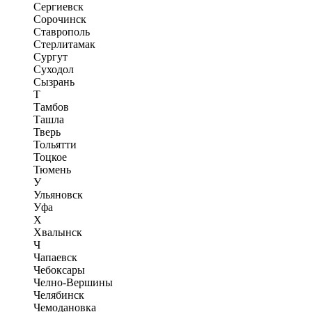
Сергиевск
Сорочинск
Ставрополь
Стерлитамак
Сургут
Суходол
Сызрань
Т
Тамбов
Ташла
Тверь
Тольятти
Тоцкое
Тюмень
У
Ульяновск
Уфа
Х
Хвалынск
Ч
Чапаевск
Чебоксары
Челно-Вершины
Челябинск
Чемодановка