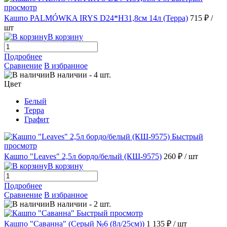
просмотр
Кашпо PALMÓWKA IRYS D24*H31,8см 14л (Терра)
715 ₽
/
шт
В корзину
Подробнее
Сравнение
В избранное
В наличии
-
4
шт.
Цвет
Белый
Терра
Графит
Быстрый
просмотр
Кашпо "Leaves" 2,5л бордо/белый (КШ-9575)
260 ₽
/ шт
В корзину
Подробнее
Сравнение
В избранное
В наличии
-
2
шт.
Быстрый просмотр
Кашпо "Саванна" (Серый №6 (8л/25см))
1 135 ₽
/ шт