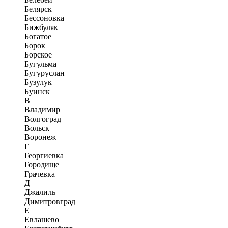
Белярск
Бессоновка
Бижбуляк
Богатое
Борок
Борское
Бугульма
Бугуруслан
Бузулук
Буинск
В
Владимир
Волгоград
Вольск
Воронеж
Г
Георгиевка
Городище
Грачевка
Д
Джалиль
Димитровград
Е
Евлашево