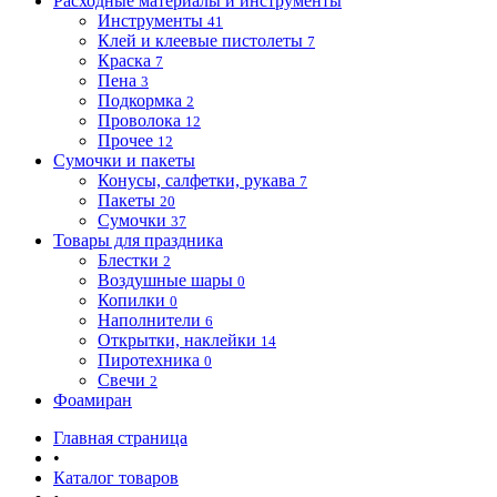
Расходные материалы и инструменты
Инструменты
41
Клей и клеевые пистолеты
7
Краска
7
Пена
3
Подкормка
2
Проволока
12
Прочее
12
Сумочки и пакеты
Конусы, салфетки, рукава
7
Пакеты
20
Сумочки
37
Товары для праздника
Блестки
2
Воздушные шары
0
Копилки
0
Наполнители
6
Открытки, наклейки
14
Пиротехника
0
Свечи
2
Фоамиран
Главная страница
•
Каталог товаров