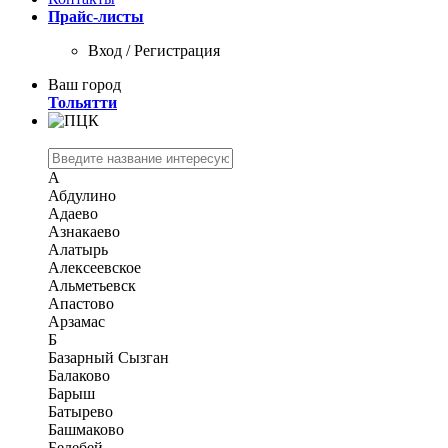
Прайс-листы
Вход / Регистрация
Ваш город
Тольятти
А
Абдулино
Адаево
Азнакаево
Алатырь
Алексеевское
Альметьевск
Апастово
Арзамас
Б
Базарный Сызган
Балаково
Барыш
Батырево
Башмаково
Белебей