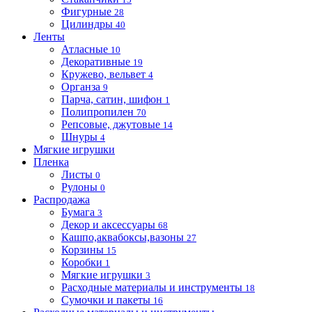
Фигурные
28
Цилиндры
40
Ленты
Атласные
10
Декоративные
19
Кружево, вельвет
4
Органза
9
Парча, сатин, шифон
1
Полипропилен
70
Репсовые, джутовые
14
Шнуры
4
Мягкие игрушки
Пленка
Листы
0
Рулоны
0
Распродажа
Бумага
3
Декор и аксессуары
68
Кашпо,аквабоксы,вазоны
27
Корзины
15
Коробки
1
Мягкие игрушки
3
Расходные материалы и инструменты
18
Сумочки и пакеты
16