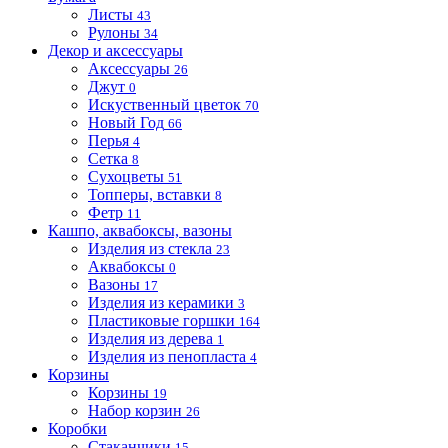
Листы
43
Рулоны
34
Декор и аксессуары
Аксессуары
26
Джут
0
Искуственный цветок
70
Новый Год
66
Перья
4
Сетка
8
Сухоцветы
51
Топперы, вставки
8
Фетр
11
Кашпо, аквабоксы, вазоны
Изделия из стекла
23
Аквабоксы
0
Вазоны
17
Изделия из керамики
3
Пластиковые горшки
164
Изделия из дерева
1
Изделия из пенопласта
4
Корзины
Корзины
19
Набор корзин
26
Коробки
Стаканчики
15