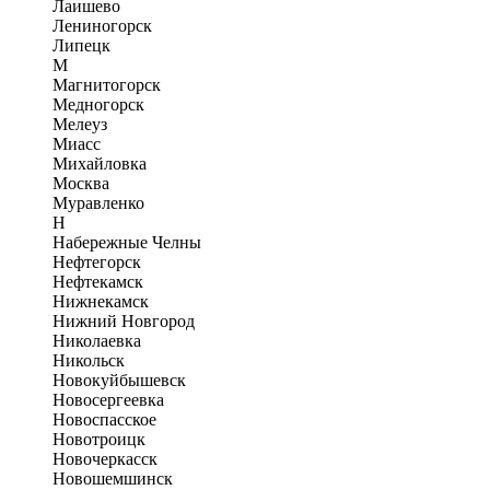
Лаишево
Лениногорск
Липецк
М
Магнитогорск
Медногорск
Мелеуз
Миасс
Михайловка
Москва
Муравленко
Н
Набережные Челны
Нефтегорск
Нефтекамск
Нижнекамск
Нижний Новгород
Николаевка
Никольск
Новокуйбышевск
Новосергеевка
Новоспасское
Новотроицк
Новочеркасск
Новошемшинск