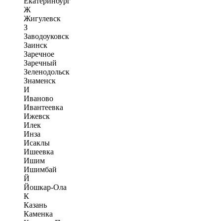
Екатеринбург
Ж
Жигулевск
З
Заводоуковск
Заинск
Заречное
Заречный
Зеленодольск
Знаменск
И
Иваново
Ивантеевка
Ижевск
Илек
Инза
Исаклы
Ишеевка
Ишим
Ишимбай
Й
Йошкар-Ола
К
Казань
Каменка