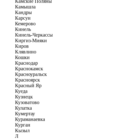
Камские Поляны
Камышла
Кандры
Карсун
Кемерово
Кинель
Кинель-Черкассы
Киргиз-Мияки
Киров
Клявлино
Кошки
Краснодар
Краснокамск
Красноуральск
Красноярск
Красный Яр
Куеда
Кузнецк
Кузоватово
Кулатка
Кумертау
Кураманаевка
Курган
Кызыл
Л