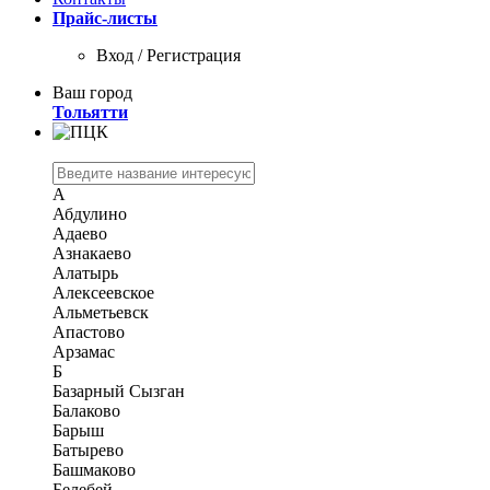
Прайс-листы
Вход / Регистрация
Ваш город
Тольятти
А
Абдулино
Адаево
Азнакаево
Алатырь
Алексеевское
Альметьевск
Апастово
Арзамас
Б
Базарный Сызган
Балаково
Барыш
Батырево
Башмаково
Белебей