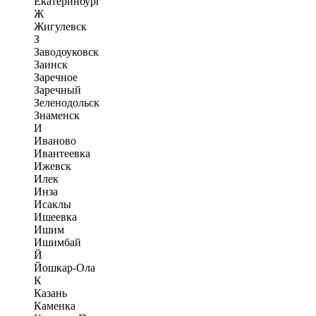
Екатеринбург
Ж
Жигулевск
З
Заводоуковск
Заинск
Заречное
Заречный
Зеленодольск
Знаменск
И
Иваново
Ивантеевка
Ижевск
Илек
Инза
Исаклы
Ишеевка
Ишим
Ишимбай
Й
Йошкар-Ола
К
Казань
Каменка