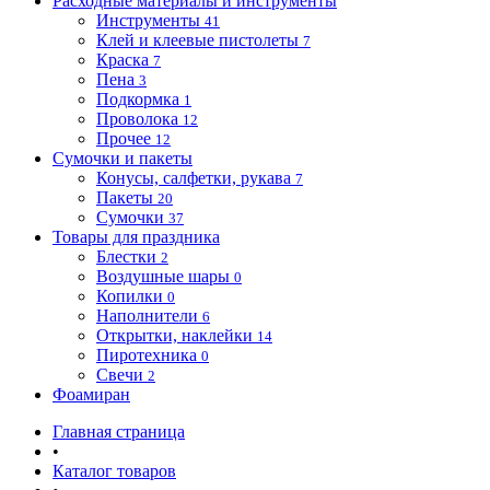
Расходные материалы и инструменты
Инструменты
41
Клей и клеевые пистолеты
7
Краска
7
Пена
3
Подкормка
1
Проволока
12
Прочее
12
Сумочки и пакеты
Конусы, салфетки, рукава
7
Пакеты
20
Сумочки
37
Товары для праздника
Блестки
2
Воздушные шары
0
Копилки
0
Наполнители
6
Открытки, наклейки
14
Пиротехника
0
Свечи
2
Фоамиран
Главная страница
•
Каталог товаров