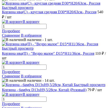
Быстрый просмотр
Корзина ива(С) - круглая средняя D30*H20/63см., Россия
540
₽
/ шт
В корзину
Подробнее
Сравнение
В избранное
В наличии
-
1
шт.
Быстрый просмотр
Корзина ива(П) - "Ведро малое" D15*H11/36см., Россия
110 ₽
/
шт
В корзину
Подробнее
Сравнение
В избранное
В наличии
-
14
шт.
Быстрый просмотр
Корзина - бамбук D13хH9,5/28см, Китай (Розовый)
79 ₽
/ шт
В корзину
Подробнее