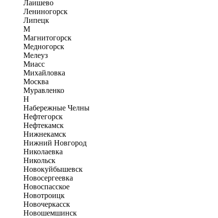
Лаишево
Лениногорск
Липецк
М
Магнитогорск
Медногорск
Мелеуз
Миасс
Михайловка
Москва
Муравленко
Н
Набережные Челны
Нефтегорск
Нефтекамск
Нижнекамск
Нижний Новгород
Николаевка
Никольск
Новокуйбышевск
Новосергеевка
Новоспасское
Новотроицк
Новочеркасск
Новошемшинск