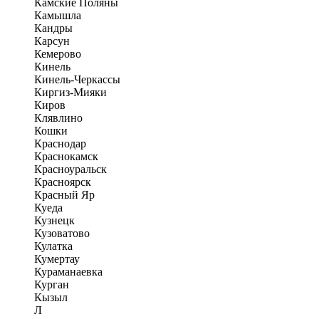
Камские Поляны
Камышла
Кандры
Карсун
Кемерово
Кинель
Кинель-Черкассы
Киргиз-Мияки
Киров
Клявлино
Кошки
Краснодар
Краснокамск
Красноуральск
Красноярск
Красный Яр
Куеда
Кузнецк
Кузоватово
Кулатка
Кумертау
Кураманаевка
Курган
Кызыл
Л