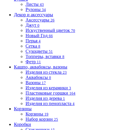
Листы
43
Рулоны
34
Декор и аксессуары
Аксессуары
26
Джут
0
Искуственный цветок
70
Новый Год
66
Перья
4
Сетка
8
Сухоцветы
51
Топперы, вставки
8
Фетр
11
Кашпо, аквабоксы, вазоны
Изделия из стекла
23
Аквабоксы
0
Вазоны
17
Изделия из керамики
3
Пластиковые горшки
164
Изделия из дерева
1
Изделия из пенопласта
4
Корзины
Корзины
19
Набор корзин
25
Коробки
Стаканчики
15