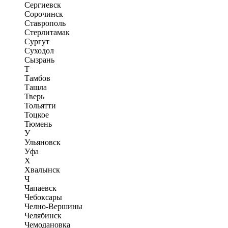
Сергиевск
Сорочинск
Ставрополь
Стерлитамак
Сургут
Суходол
Сызрань
Т
Тамбов
Ташла
Тверь
Тольятти
Тоцкое
Тюмень
У
Ульяновск
Уфа
Х
Хвалынск
Ч
Чапаевск
Чебоксары
Челно-Вершины
Челябинск
Чемодановка