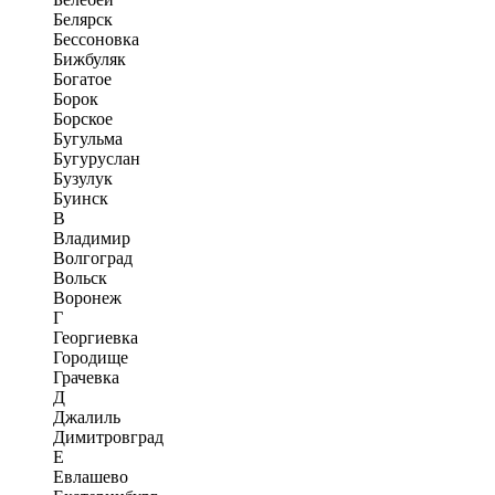
Белярск
Бессоновка
Бижбуляк
Богатое
Борок
Борское
Бугульма
Бугуруслан
Бузулук
Буинск
В
Владимир
Волгоград
Вольск
Воронеж
Г
Георгиевка
Городище
Грачевка
Д
Джалиль
Димитровград
Е
Евлашево