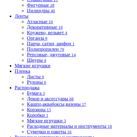
Фигурные
28
Цилиндры
40
Ленты
Атласные
10
Декоративные
19
Кружево, вельвет
4
Органза
9
Парча, сатин, шифон
1
Полипропилен
70
Репсовые, джутовые
14
Шнуры
4
Мягкие игрушки
Пленка
Листы
0
Рулоны
0
Распродажа
Бумага
3
Декор и аксессуары
68
Кашпо,аквабоксы,вазоны
27
Корзины
15
Коробки
1
Мягкие игрушки
3
Расходные материалы и инструменты
18
Сумочки и пакеты
16