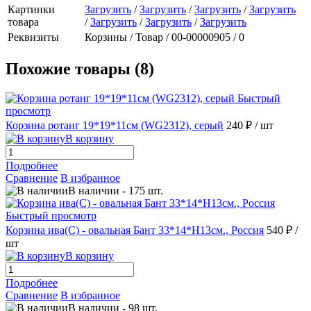
Картинки
Загрузить
/
Загрузить
/
Загрузить
/
Загрузить
товара
/
Загрузить
/
Загрузить
/
Загрузить
Реквизиты
Корзины / Товар / 00-00000905 / 0
Похожие товары (8)
Быстрый
просмотр
Корзина ротанг 19*19*11см (WG2312), серый
240 ₽
/ шт
В корзину
Подробнее
Сравнение
В избранное
В наличии
-
175
шт.
Быстрый просмотр
Корзина ива(С) - овальная Бант 33*14*H13см., Россия
540 ₽
/
шт
В корзину
Подробнее
Сравнение
В избранное
В наличии
-
98
шт.