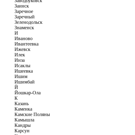
Заводоуковск
Заинск
Заречное
Заречный
Зеленодольск
Знаменск
И
Иваново
Ивантеевка
Ижевск
Илек
Инза
Исаклы
Ишеевка
Ишим
Ишимбай
Й
Йошкар-Ола
К
Казань
Каменка
Камские Поляны
Камышла
Кандры
Карсун