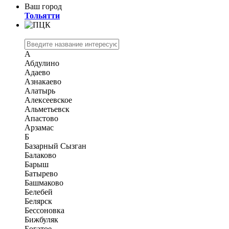
Ваш город
Тольятти
А
Абдулино
Адаево
Азнакаево
Алатырь
Алексеевское
Альметьевск
Апастово
Арзамас
Б
Базарный Сызган
Балаково
Барыш
Батырево
Башмаково
Белебей
Белярск
Бессоновка
Бижбуляк
Богатое