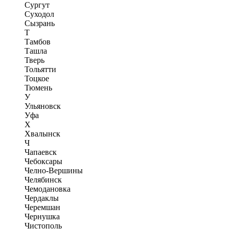
Сургут
Суходол
Сызрань
Т
Тамбов
Ташла
Тверь
Тольятти
Тоцкое
Тюмень
У
Ульяновск
Уфа
Х
Хвалынск
Ч
Чапаевск
Чебоксары
Челно-Вершины
Челябинск
Чемодановка
Чердаклы
Черемшан
Чернушка
Чистополь