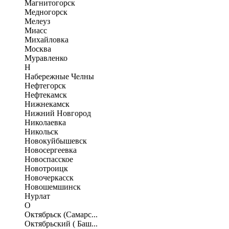
Магнитогорск
Медногорск
Мелеуз
Миасс
Михайловка
Москва
Муравленко
Н
Набережные Челны
Нефтегорск
Нефтекамск
Нижнекамск
Нижний Новгород
Николаевка
Никольск
Новокуйбышевск
Новосергеевка
Новоспасское
Новотроицк
Новочеркасск
Новошемшинск
Нурлат
О
Октябрьск (Самарс...
Октябрьский ( Баш...