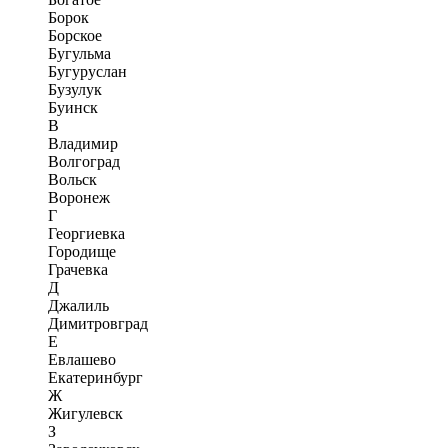
Борок
Борское
Бугульма
Бугуруслан
Бузулук
Буинск
В
Владимир
Волгоград
Вольск
Воронеж
Г
Георгиевка
Городище
Грачевка
Д
Джалиль
Димитровград
Е
Евлашево
Екатеринбург
Ж
Жигулевск
З