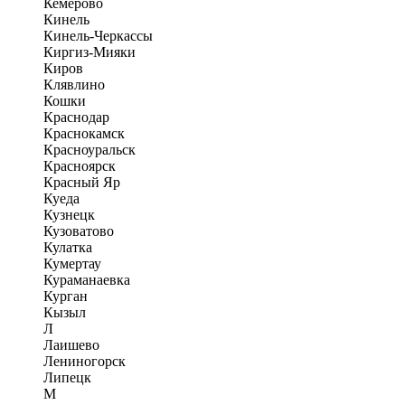
Кемерово
Кинель
Кинель-Черкассы
Киргиз-Мияки
Киров
Клявлино
Кошки
Краснодар
Краснокамск
Красноуральск
Красноярск
Красный Яр
Куеда
Кузнецк
Кузоватово
Кулатка
Кумертау
Кураманаевка
Курган
Кызыл
Л
Лаишево
Лениногорск
Липецк
М