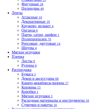
Фигурные
28
Цилиндры
40
Ленты
Атласные
10
Декоративные
19
Кружево, вельвет
4
Органза
9
Парча, сатин, шифон
1
Полипропилен
70
Репсовые, джутовые
14
Шнуры
4
Мягкие игрушки
Пленка
Листы
0
Рулоны
0
Распродажа
Бумага
3
Декор и аксессуары
68
Кашпо,аквабоксы,вазоны
27
Корзины
15
Коробки
1
Мягкие игрушки
3
Расходные материалы и инструменты
18
Сумочки и пакеты
16