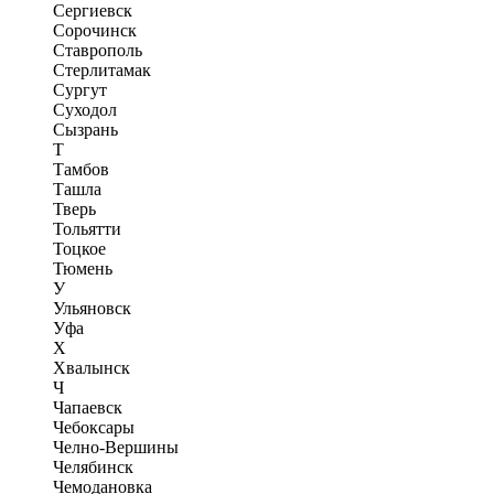
Сергиевск
Сорочинск
Ставрополь
Стерлитамак
Сургут
Суходол
Сызрань
Т
Тамбов
Ташла
Тверь
Тольятти
Тоцкое
Тюмень
У
Ульяновск
Уфа
Х
Хвалынск
Ч
Чапаевск
Чебоксары
Челно-Вершины
Челябинск
Чемодановка