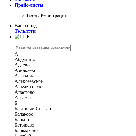
Прайс-листы
Вход / Регистрация
Ваш город
Тольятти
А
Абдулино
Адаево
Азнакаево
Алатырь
Алексеевское
Альметьевск
Апастово
Арзамас
Б
Базарный Сызган
Балаково
Барыш
Батырево
Башмаково
Белебей