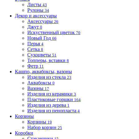
Листы
43
Рулоны
34
Декор и аксессуары
Аксессуары
26
Джут
0
Искуственный цветок
70
Новый Год
66
Перья
4
Сетка
8
Сухоцветы
51
Топперы, вставки
8
Фетр
11
Кашпо, аквабоксы, вазоны
Изделия из стекла
23
Аквабоксы
0
Вазоны
17
Изделия из керамики
3
Пластиковые горшки
164
Изделия из дерева
1
Изделия из пенопласта
4
Корзины
Корзины
19
Набор корзин
25
Коробки
Стаканчики
15