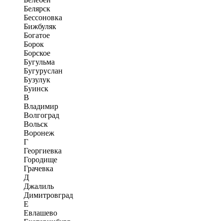
Белярск
Бессоновка
Бижбуляк
Богатое
Борок
Борское
Бугульма
Бугуруслан
Бузулук
Буинск
В
Владимир
Волгоград
Вольск
Воронеж
Г
Георгиевка
Городище
Грачевка
Д
Джалиль
Димитровград
Е
Евлашево