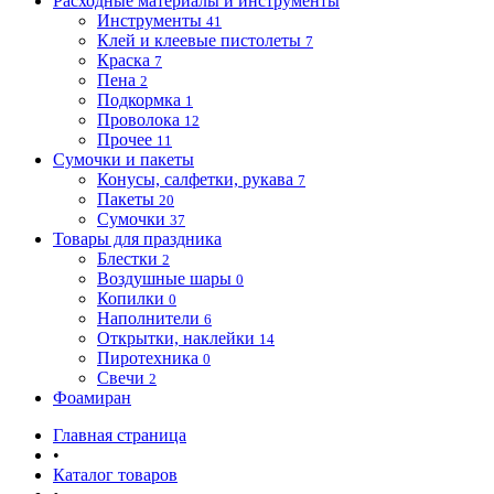
Расходные материалы и инструменты
Инструменты
41
Клей и клеевые пистолеты
7
Краска
7
Пена
2
Подкормка
1
Проволока
12
Прочее
11
Сумочки и пакеты
Конусы, салфетки, рукава
7
Пакеты
20
Сумочки
37
Товары для праздника
Блестки
2
Воздушные шары
0
Копилки
0
Наполнители
6
Открытки, наклейки
14
Пиротехника
0
Свечи
2
Фоамиран
Главная страница
•
Каталог товаров