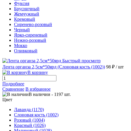
Фуксия
Брусничный
Жемчужный
Кремовый
Сиренево-розовый
Черный
Ярко-сиреневый
Нежно-розовый
Мокко
Оливковый
Быстрый просмотр
Лента органза 2,5см*50ярд (Слоновая кость (1002))
98 ₽
/ шт
В корзину
Подробнее
Сравнение
В избранное
В наличии
-
1197
шт.
Цвет
Лаванда (1170)
Слоновая кость (1002)
Розовый (1004)
Красный (1026)
Малиновый (1028)