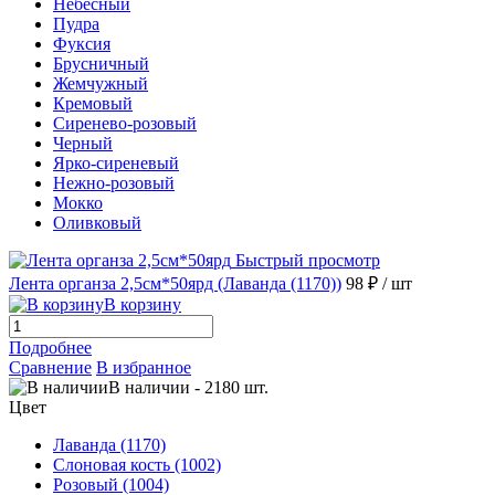
Небесный
Пудра
Фуксия
Брусничный
Жемчужный
Кремовый
Сиренево-розовый
Черный
Ярко-сиреневый
Нежно-розовый
Мокко
Оливковый
Быстрый просмотр
Лента органза 2,5см*50ярд (Лаванда (1170))
98 ₽
/ шт
В корзину
Подробнее
Сравнение
В избранное
В наличии
-
2180
шт.
Цвет
Лаванда (1170)
Слоновая кость (1002)
Розовый (1004)