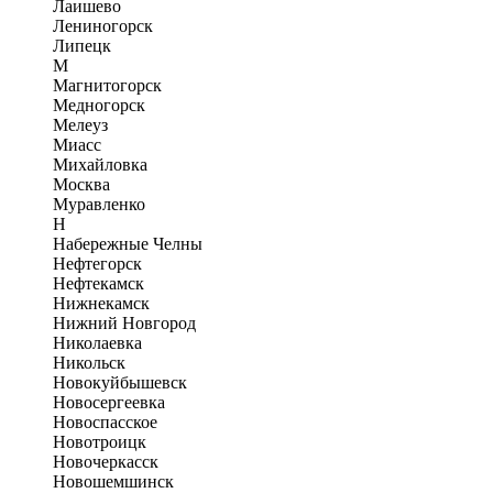
Лаишево
Лениногорск
Липецк
М
Магнитогорск
Медногорск
Мелеуз
Миасс
Михайловка
Москва
Муравленко
Н
Набережные Челны
Нефтегорск
Нефтекамск
Нижнекамск
Нижний Новгород
Николаевка
Никольск
Новокуйбышевск
Новосергеевка
Новоспасское
Новотроицк
Новочеркасск
Новошемшинск