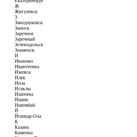
Екатеринбург
Ж
Жигулевск
З
Заводоуковск
Заинск
Заречное
Заречный
Зеленодольск
Знаменск
И
Иваново
Ивантеевка
Ижевск
Илек
Инза
Исаклы
Ишеевка
Ишим
Ишимбай
Й
Йошкар-Ола
К
Казань
Каменка