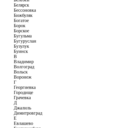
Белярск
Бессоновка
Бижбуляк
Богатое
Борок
Борское
Бугульма
Бугуруслан
Бузулук
Буинск
В
Владимир
Волгоград
Вольск
Воронеж
Г
Георгиевка
Городище
Грачевка
Д
Джалиль
Димитровград
Е
Евлашево