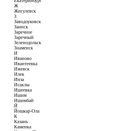
Екатеринбург
Ж
Жигулевск
З
Заводоуковск
Заинск
Заречное
Заречный
Зеленодольск
Знаменск
И
Иваново
Ивантеевка
Ижевск
Илек
Инза
Исаклы
Ишеевка
Ишим
Ишимбай
Й
Йошкар-Ола
К
Казань
Каменка