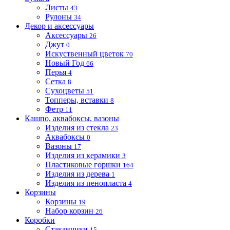
Листы
43
Рулоны
34
Декор и аксессуары
Аксессуары
26
Джут
0
Искуственный цветок
70
Новый Год
66
Перья
4
Сетка
8
Сухоцветы
51
Топперы, вставки
8
Фетр
11
Кашпо, аквабоксы, вазоны
Изделия из стекла
23
Аквабоксы
0
Вазоны
17
Изделия из керамики
3
Пластиковые горшки
164
Изделия из дерева
1
Изделия из пенопласта
4
Корзины
Корзины
19
Набор корзин
26
Коробки
Стаканчики
15