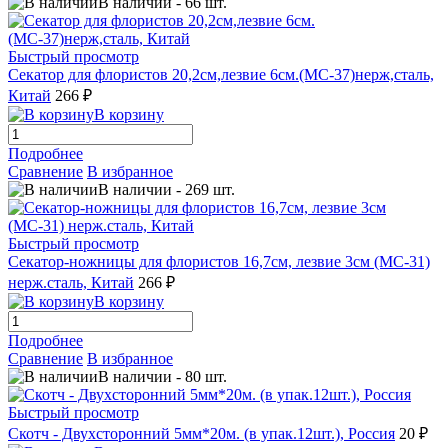
В наличии
-
66
шт.
Быстрый просмотр
Секатор для флористов 20,2см,лезвие 6см.(МС-37)нерж,сталь,
Китай
266 ₽
В корзину
Подробнее
Сравнение
В избранное
В наличии
-
269
шт.
Быстрый просмотр
Секатор-ножницы для флористов 16,7см, лезвие 3см (МС-31)
нерж.сталь, Китай
266 ₽
В корзину
Подробнее
Сравнение
В избранное
В наличии
-
80
шт.
Быстрый просмотр
Скотч - Двухсторонний 5мм*20м. (в упак.12шт.), Россия
20 ₽