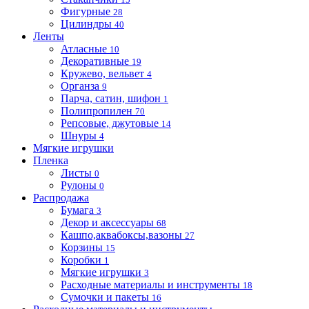
Фигурные
28
Цилиндры
40
Ленты
Атласные
10
Декоративные
19
Кружево, вельвет
4
Органза
9
Парча, сатин, шифон
1
Полипропилен
70
Репсовые, джутовые
14
Шнуры
4
Мягкие игрушки
Пленка
Листы
0
Рулоны
0
Распродажа
Бумага
3
Декор и аксессуары
68
Кашпо,аквабоксы,вазоны
27
Корзины
15
Коробки
1
Мягкие игрушки
3
Расходные материалы и инструменты
18
Сумочки и пакеты
16