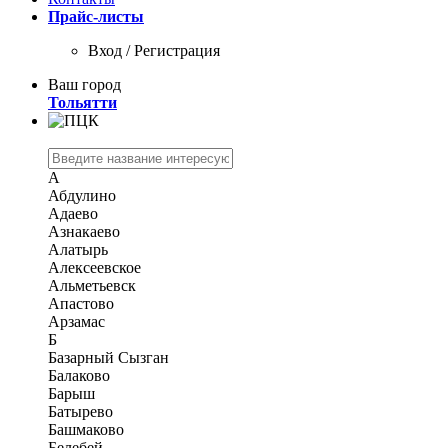
Прайс-листы
Вход / Регистрация
Ваш город
Тольятти
А
Абдулино
Адаево
Азнакаево
Алатырь
Алексеевское
Альметьевск
Апастово
Арзамас
Б
Базарный Сызган
Балаково
Барыш
Батырево
Башмаково
Белебей