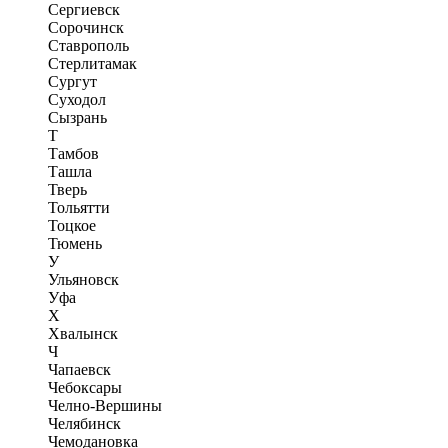
Сергиевск
Сорочинск
Ставрополь
Стерлитамак
Сургут
Суходол
Сызрань
Т
Тамбов
Ташла
Тверь
Тольятти
Тоцкое
Тюмень
У
Ульяновск
Уфа
Х
Хвалынск
Ч
Чапаевск
Чебоксары
Челно-Вершины
Челябинск
Чемодановка