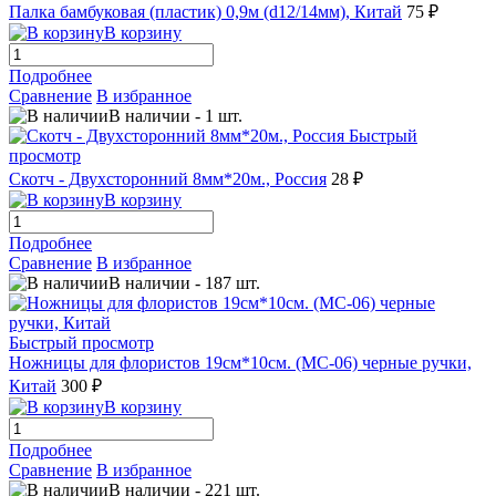
Палка бамбуковая (пластик) 0,9м (d12/14мм), Китай
75 ₽
В корзину
Подробнее
Сравнение
В избранное
В наличии
-
1
шт.
Быстрый
просмотр
Скотч - Двухсторонний 8мм*20м., Россия
28 ₽
В корзину
Подробнее
Сравнение
В избранное
В наличии
-
187
шт.
Быстрый просмотр
Ножницы для флористов 19см*10см. (МС-06) черные ручки,
Китай
300 ₽
В корзину
Подробнее
Сравнение
В избранное
В наличии
-
221
шт.