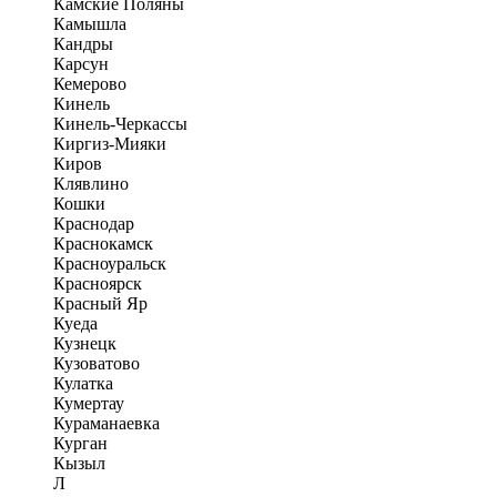
Камские Поляны
Камышла
Кандры
Карсун
Кемерово
Кинель
Кинель-Черкассы
Киргиз-Мияки
Киров
Клявлино
Кошки
Краснодар
Краснокамск
Красноуральск
Красноярск
Красный Яр
Куеда
Кузнецк
Кузоватово
Кулатка
Кумертау
Кураманаевка
Курган
Кызыл
Л