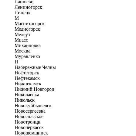
Лаишево
Лениногорск
Липецк
М
Магнитогорск
Медногорск
Мелеуз
Миасс
Михайловка
Москва
Муравленко
Н
Набережные Челны
Нефтегорск
Нефтекамск
Нижнекамск
Нижний Новгород
Николаевка
Никольск
Новокуйбышевск
Новосергеевка
Новоспасское
Новотроицк
Новочеркасск
Новошемшинск