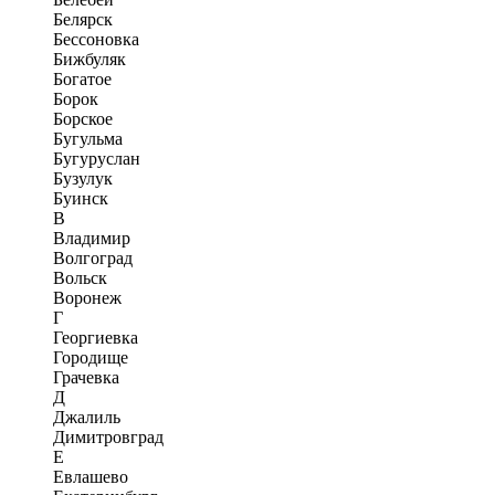
Белярск
Бессоновка
Бижбуляк
Богатое
Борок
Борское
Бугульма
Бугуруслан
Бузулук
Буинск
В
Владимир
Волгоград
Вольск
Воронеж
Г
Георгиевка
Городище
Грачевка
Д
Джалиль
Димитровград
Е
Евлашево