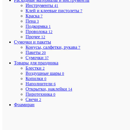
Расходные материалы и инструменты
245мм*
Инструменты
41
Клей и клеевые пистолеты
7
Краска
7
Слон
Пена
3
кость 
Подкормка
1
Проволока
12
245мм*
Прочее
12
Сумочки и пакеты
Венге 
Конусы, салфетки, рукава
7
Пакеты
20
245мм*
Сумочки
37
Товары для праздника
Блестки
2
Характе
Все
Воздушные шары
0
характ
Копилки
0
Базовая
шт
Наполнители
6
единица
Открытки, наклейки
14
Изделия
Пиротехника
0
из
Свечи
пенопла
2
/
Фоамиран
Товар
Реквизиты
/
00-
0008457
/