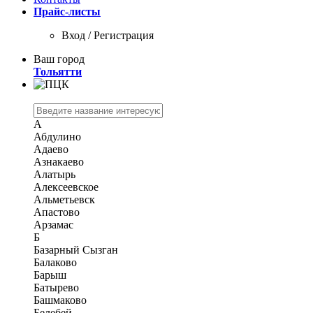
Прайс-листы
Вход / Регистрация
Ваш город
Тольятти
А
Абдулино
Адаево
Азнакаево
Алатырь
Алексеевское
Альметьевск
Апастово
Арзамас
Б
Базарный Сызган
Балаково
Барыш
Батырево
Башмаково
Белебей