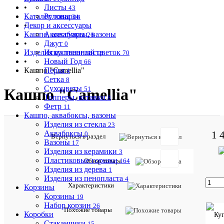
•
Листы
43
Каталог товаров
Рулоны
34
Декор и аксессуары
•
Кашпо, аквабоксы, вазоны
Аксессуары
26
•
Джут
0
Изделия из пенопласта
Искуственный цветок
70
•
Новый Год
66
Кашпо "Camellia"
Перья
4
Сетка
8
Сухоцветы
51
Кашпо "Camellia"
Топперы, вставки
8
Фетр
11
Кашпо, аквабоксы, вазоны
Изделия из стекла
23
1 
Аквабоксы
0
Артикул:
Вернуться в раздел
Вазоны
117709
17
Изделия из керамики
3
Пластиковые горшки
Обзор товара
164
Описан
Изделия из дерева
1
товара:
Изделия из пенопласта
4
Характеристики
Кашпо
Корзины
"Camellia"
Корзины
19
Набор корзин
26
Другие
Похожие товары
Коробки
вариант
Стаканчики
15