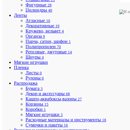
товара:
Фигурные
28
Цвет
Цилиндры
40
:
Ленты
Атласные
10
Венге
Декоративные
19
Кружево, вельвет
4
Органза
9
Венге
Парча, сатин, шифон
1
(ротанг
Полипропилен
70
Репсовые, джутовые
14
Шнуры
4
Слонов
Мягкие игрушки
кость
Пленка
(ротанг
Листы
0
Рулоны
0
Распродажа
Серо
Бумага
3
коричн
Декор и аксессуары
68
Кашпо,аквабоксы,вазоны
27
(рота
Корзины
15
Коробки
1
Се
Мягкие игрушки
3
Расходные материалы и инструменты
18
корич
Сумочки и пакеты
16
(ро