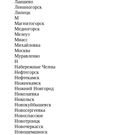
Лаишево
Лениногорск
Липецк
М
Магнитогорск
Медногорск
Мелеуз
Миасс
Михайловка
Москва
Муравленко
Н
Набережные Челны
Нефтегорск
Нефтекамск
Нижнекамск
Нижний Новгород
Николаевка
Никольск
Новокуйбышевск
Новосергеевка
Новоспасское
Новотроицк
Новочеркасск
Новошемшинск