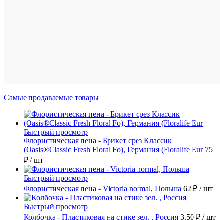
(3,
Се
го
(3,
Се
го
(2,
Самые продаваемые товары
Быстрый просмотр
Флористическая пена - Брикет срез Классик
(Oasis®Classic Fresh Floral Fo), Германия (Floralife Eur
75
₽
/ шт
Быстрый просмотр
Флористическая пена - Victoria normal, Польша
62 ₽
/ шт
Быстрый просмотр
Колбочка - Пластиковая на стике зел. , Россия
3.50 ₽
/ шт