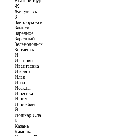
Екатеринбург
Ж
Жигулевск
З
Заводоуковск
Заинск
Заречное
Заречный
Зеленодольск
Знаменск
И
Иваново
Ивантеевка
Ижевск
Илек
Инза
Исаклы
Ишеевка
Ишим
Ишимбай
Й
Йошкар-Ола
К
Казань
Каменка