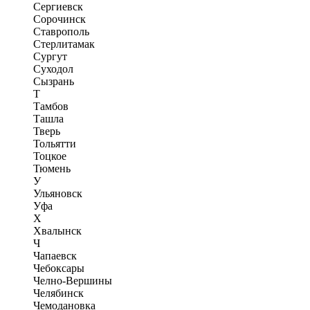
Сергиевск
Сорочинск
Ставрополь
Стерлитамак
Сургут
Суходол
Сызрань
Т
Тамбов
Ташла
Тверь
Тольятти
Тоцкое
Тюмень
У
Ульяновск
Уфа
Х
Хвалынск
Ч
Чапаевск
Чебоксары
Челно-Вершины
Челябинск
Чемодановка