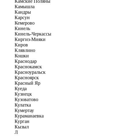
Камские Поляны
Камышла
Кандры
Карсун
Кемерово
Кинель
Кинель-Черкассы
Киргиз-Мияки
Киров
Клявлино
Кошки
Краснодар
Краснокамск
Красноуральск
Красноярск
Красный Яр
Куеда
Кузнецк
Кузоватово
Кулатка
Кумертау
Кураманаевка
Курган
Кызыл
Л