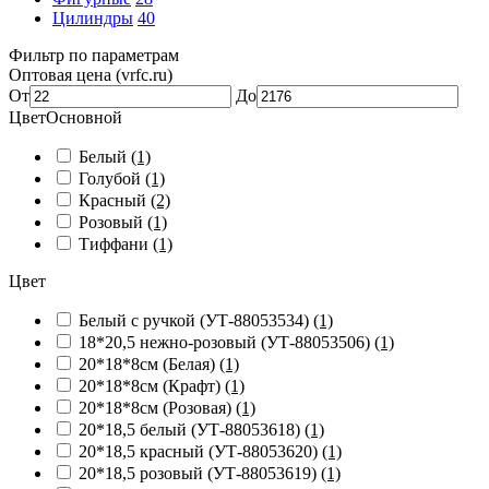
Цилиндры
40
Фильтр по параметрам
Оптовая цена (vrfc.ru)
От
До
ЦветОсновной
Белый
(1)
Голубой
(1)
Красный
(2)
Розовый
(1)
Тиффани
(1)
Цвет
Белый с ручкой (УТ-88053534)
(1)
18*20,5 нежно-розовый (УТ-88053506)
(1)
20*18*8см (Белая)
(1)
20*18*8см (Крафт)
(1)
20*18*8см (Розовая)
(1)
20*18,5 белый (УТ-88053618)
(1)
20*18,5 красный (УТ-88053620)
(1)
20*18,5 розовый (УТ-88053619)
(1)