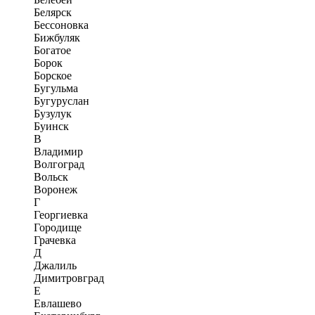
Белярск
Бессоновка
Бижбуляк
Богатое
Борок
Борское
Бугульма
Бугуруслан
Бузулук
Буинск
В
Владимир
Волгоград
Вольск
Воронеж
Г
Георгиевка
Городище
Грачевка
Д
Джалиль
Димитровград
Е
Евлашево