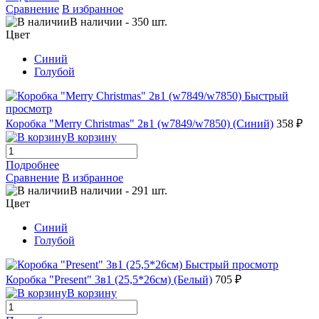
Сравнение
В избранное
В наличии
-
350
шт.
Цвет
Синий
Голубой
Быстрый
просмотр
Коробка "Merry Christmas" 2в1 (w7849/w7850) (Синий)
358 ₽
В корзину
Подробнее
Сравнение
В избранное
В наличии
-
291
шт.
Цвет
Синий
Голубой
Быстрый просмотр
Коробка "Present" 3в1 (25,5*26см) (Белый)
705 ₽
В корзину