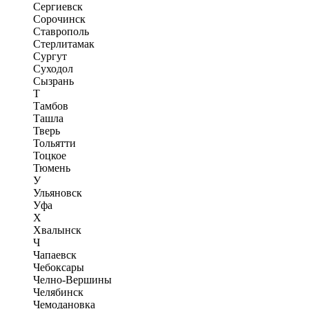
Сергиевск
Сорочинск
Ставрополь
Стерлитамак
Сургут
Суходол
Сызрань
Т
Тамбов
Ташла
Тверь
Тольятти
Тоцкое
Тюмень
У
Ульяновск
Уфа
Х
Хвалынск
Ч
Чапаевск
Чебоксары
Челно-Вершины
Челябинск
Чемодановка