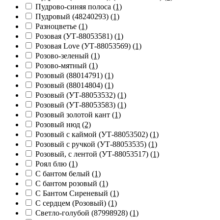
Пудрово-синяя полоса
(1)
Пудровый (48240293)
(1)
Разноцветье
(1)
Розовая (УТ-88053581)
(1)
Розовая Love (УТ-88053569)
(1)
Розово-зеленый
(1)
Розово-мятный
(1)
Розовый (88014791)
(1)
Розовый (88014804)
(1)
Розовый (УТ-88053532)
(1)
Розовый (УТ-88053583)
(1)
Розовый золотой кант
(1)
Розовый нюд
(2)
Розовый с каймой (УТ-88053502)
(1)
Розовый с ручкой (УТ-88053535)
(1)
Розовый, с лентой (УТ-88053517)
(1)
Роял блю
(1)
С бантом белый
(1)
С бантом розовый
(1)
С Бантом Сиреневый
(1)
С сердцем (Розовый)
(1)
Светло-голубой (87998928)
(1)