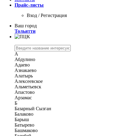
Прайс-листы
Вход / Регистрация
Ваш город
Тольятти
А
Абдулино
Адаево
Азнакаево
Алатырь
Алексеевское
Альметьевск
Апастово
Арзамас
Б
Базарный Сызган
Балаково
Барыш
Батырево
Башмаково
Белебей