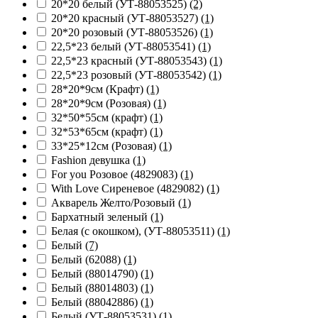
20*20 белый (УТ-88053525)
(2)
20*20 красный (УТ-88053527)
(1)
20*20 розовый (УТ-88053526)
(1)
22,5*23 белый (УТ-88053541)
(1)
22,5*23 красный (УТ-88053543)
(1)
22,5*23 розовый (УТ-88053542)
(1)
28*20*9см (Крафт)
(1)
28*20*9см (Розовая)
(1)
32*50*55см (крафт)
(1)
32*53*65см (крафт)
(1)
33*25*12см (Розовая)
(1)
Fashion девушка
(1)
For you Розовое (4829083)
(1)
With Love Сиреневое (4829082)
(1)
Акварель Желто/Розовый
(1)
Бархатный зеленый
(1)
Белая (с окошком), (УТ-88053511)
(1)
Белый
(7)
Белый (62088)
(1)
Белый (88014790)
(1)
Белый (88014803)
(1)
Белый (88042886)
(1)
Белый (УТ-88053531)
(1)