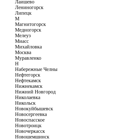
Лаишево
Лениногорск
Липецк
М
Магнитогорск
Медногорск
Мелеуз
Миасс
Михайловка
Москва
Муравленко
Н
Набережные Челны
Нефтегорск
Нефтекамск
Нижнекамск
Нижний Новгород
Николаевка
Никольск
Новокуйбышевск
Новосергеевка
Новоспасское
Новотроицк
Новочеркасск
Новошемшинск