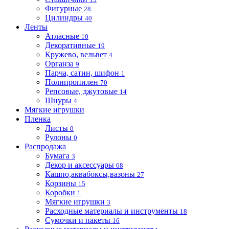
Фигурные
28
Цилиндры
40
Ленты
Атласные
10
Декоративные
19
Кружево, вельвет
4
Органза
9
Парча, сатин, шифон
1
Полипропилен
70
Репсовые, джутовые
14
Шнуры
4
Мягкие игрушки
Пленка
Листы
0
Рулоны
0
Распродажа
Бумага
3
Декор и аксессуары
68
Кашпо,аквабоксы,вазоны
27
Корзины
15
Коробки
1
Мягкие игрушки
3
Расходные материалы и инструменты
18
Сумочки и пакеты
16