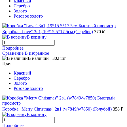
Красный
Серебро
Золото
Розовое золото
Быстрый просмотр
Коробка "Love" 3в1, 19*15.5*17.5см (Серебро)
370 ₽
В корзину
Подробнее
Сравнение
В избранное
В наличии
-
302
шт.
Цвет
Красный
Серебро
Золото
Розовое золото
Быстрый
просмотр
Коробка "Merry Christmas" 2в1 (w7849/w7850) (Голубой)
358 ₽
В корзину
Подробнее