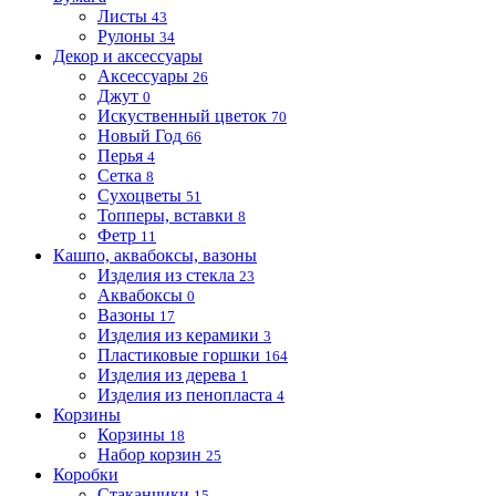
Листы
43
Рулоны
34
Декор и аксессуары
Аксессуары
26
Джут
0
Искуственный цветок
70
Новый Год
66
Перья
4
Сетка
8
Сухоцветы
51
Топперы, вставки
8
Фетр
11
Кашпо, аквабоксы, вазоны
Изделия из стекла
23
Аквабоксы
0
Вазоны
17
Изделия из керамики
3
Пластиковые горшки
164
Изделия из дерева
1
Изделия из пенопласта
4
Корзины
Корзины
18
Набор корзин
25
Коробки
Стаканчики
15