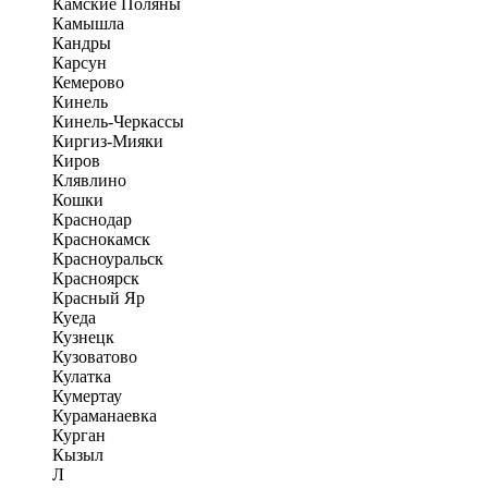
Камские Поляны
Камышла
Кандры
Карсун
Кемерово
Кинель
Кинель-Черкассы
Киргиз-Мияки
Киров
Клявлино
Кошки
Краснодар
Краснокамск
Красноуральск
Красноярск
Красный Яр
Куеда
Кузнецк
Кузоватово
Кулатка
Кумертау
Кураманаевка
Курган
Кызыл
Л