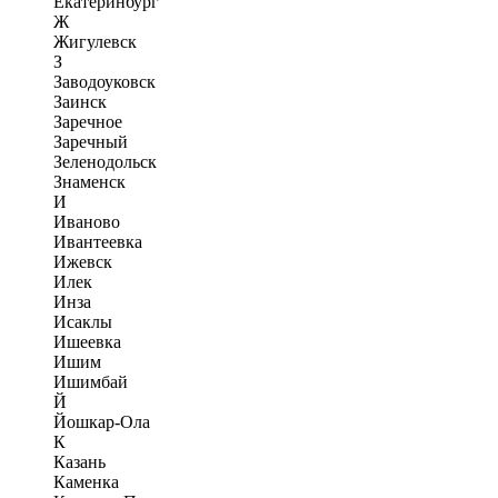
Екатеринбург
Ж
Жигулевск
З
Заводоуковск
Заинск
Заречное
Заречный
Зеленодольск
Знаменск
И
Иваново
Ивантеевка
Ижевск
Илек
Инза
Исаклы
Ишеевка
Ишим
Ишимбай
Й
Йошкар-Ола
К
Казань
Каменка