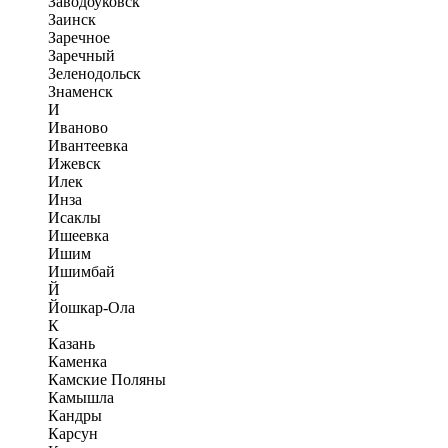
Заводоуковск
Заинск
Заречное
Заречный
Зеленодольск
Знаменск
И
Иваново
Ивантеевка
Ижевск
Илек
Инза
Исаклы
Ишеевка
Ишим
Ишимбай
Й
Йошкар-Ола
К
Казань
Каменка
Камские Поляны
Камышла
Кандры
Карсун