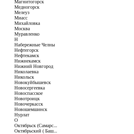
Магнитогорск
Медногорск
Мелеуз
Миасс
Михайловка
Москва
Муравленко
Н
Набережные Челны
Нефтегорск
Нефтекамск
Нижнекамск
Нижний Новгород
Николаевка
Никольск
Новокуйбышевск
Новосергеевка
Новоспасское
Новотроицк
Новочеркасск
Новошемшинск
Нурлат
О
Октябрьск (Самарс...
Октябрьский ( Баш...