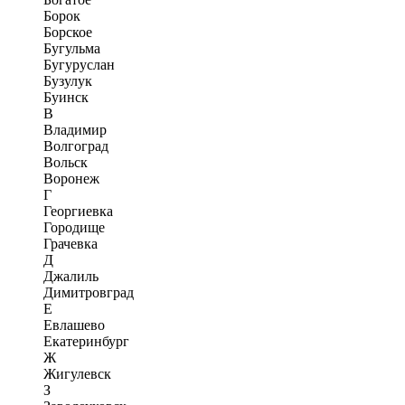
Борок
Борское
Бугульма
Бугуруслан
Бузулук
Буинск
В
Владимир
Волгоград
Вольск
Воронеж
Г
Георгиевка
Городище
Грачевка
Д
Джалиль
Димитровград
Е
Евлашево
Екатеринбург
Ж
Жигулевск
З