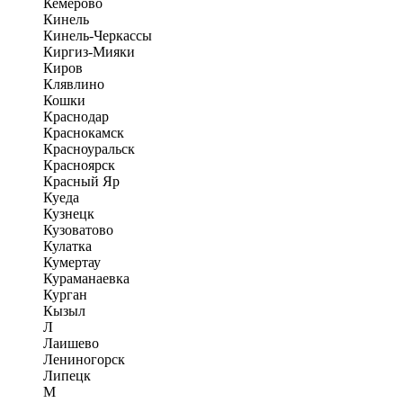
Кемерово
Кинель
Кинель-Черкассы
Киргиз-Мияки
Киров
Клявлино
Кошки
Краснодар
Краснокамск
Красноуральск
Красноярск
Красный Яр
Куеда
Кузнецк
Кузоватово
Кулатка
Кумертау
Кураманаевка
Курган
Кызыл
Л
Лаишево
Лениногорск
Липецк
М