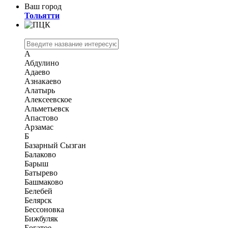
Ваш город
Тольятти
А
Абдулино
Адаево
Азнакаево
Алатырь
Алексеевское
Альметьевск
Апастово
Арзамас
Б
Базарный Сызган
Балаково
Барыш
Батырево
Башмаково
Белебей
Белярск
Бессоновка
Бижбуляк
Богатое