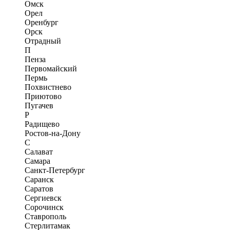
Омск
Орел
Оренбург
Орск
Отрадный
П
Пенза
Первомайский
Пермь
Похвистнево
Приютово
Пугачев
Р
Радищево
Ростов-на-Дону
С
Салават
Самара
Санкт-Петербург
Саранск
Саратов
Сергиевск
Сорочинск
Ставрополь
Стерлитамак