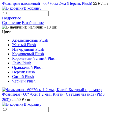
Фоамиран плюшевый - 60*70см 2мм (Персик Plush)
55 ₽
/ шт
В корзину
Подробнее
Сравнение
В избранное
В наличии
-
10
шт.
Цвет
Апельсиновый Plush
Желтый Plush
Изумрудный Plush
Коричневый Plush
Королевский синий Plush
Лайм Plush
Оранжевый Plush
Персик Plush
Синий Plush
Черный Plush
Быстрый просмотр
Фоамиран - 60*70см 1.2 мм., Китай (Светлая лаванда (PMS
263))
24.50 ₽
/ шт
В корзину