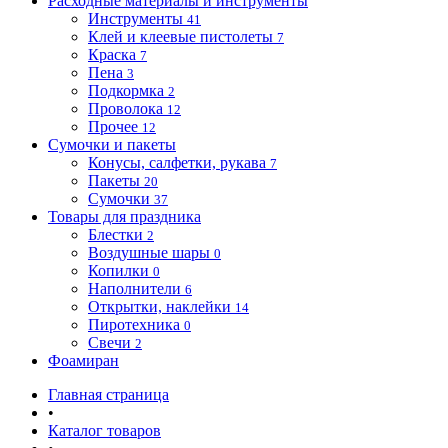
Расходные материалы и инструменты
Инструменты
41
Клей и клеевые пистолеты
7
Краска
7
Пена
3
Подкормка
2
Проволока
12
Прочее
12
Сумочки и пакеты
Конусы, салфетки, рукава
7
Пакеты
20
Сумочки
37
Товары для праздника
Блестки
2
Воздушные шары
0
Копилки
0
Наполнители
6
Открытки, наклейки
14
Пиротехника
0
Свечи
2
Фоамиран
Главная страница
•
Каталог товаров