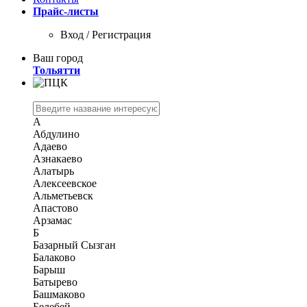
Прайс-листы
Вход / Регистрация
Ваш город
Тольятти
А
Абдулино
Адаево
Азнакаево
Алатырь
Алексеевское
Альметьевск
Апастово
Арзамас
Б
Базарный Сызган
Балаково
Барыш
Батырево
Башмаково
Белебей