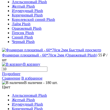
Апельсиновый Plush
Желтый Plush
Изумрудный Plush
Коричневый Plush
Королевский синий Plush
Лайм Plush
Оранжевый Plush
Персик Plush
Синий Plush
Черный Plush
Быстрый просмотр
Фоамиран плюшевый - 60*70см 2мм (Оранжевый Plush)
55 ₽
/
шт
В корзину
Подробнее
Сравнение
В избранное
В наличии
-
180
шт.
Цвет
Апельсиновый Plush
Желтый Plush
Изумрудный Plush
Коричневый Plush