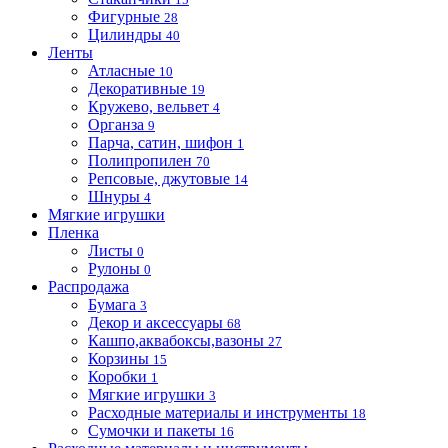
Фигурные
28
Цилиндры
40
Ленты
Атласные
10
Декоративные
19
Кружево, вельвет
4
Органза
9
Парча, сатин, шифон
1
Полипропилен
70
Репсовые, джутовые
14
Шнуры
4
Мягкие игрушки
Пленка
Листы
0
Рулоны
0
Распродажа
Бумага
3
Декор и аксессуары
68
Кашпо,аквабоксы,вазоны
27
Корзины
15
Коробки
1
Мягкие игрушки
3
Расходные материалы и инструменты
18
Сумочки и пакеты
16