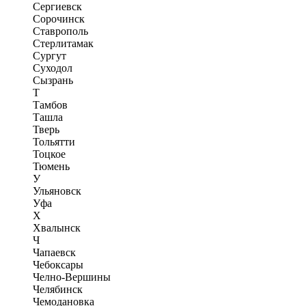
Сергиевск
Сорочинск
Ставрополь
Стерлитамак
Сургут
Суходол
Сызрань
Т
Тамбов
Ташла
Тверь
Тольятти
Тоцкое
Тюмень
У
Ульяновск
Уфа
Х
Хвалынск
Ч
Чапаевск
Чебоксары
Челно-Вершины
Челябинск
Чемодановка