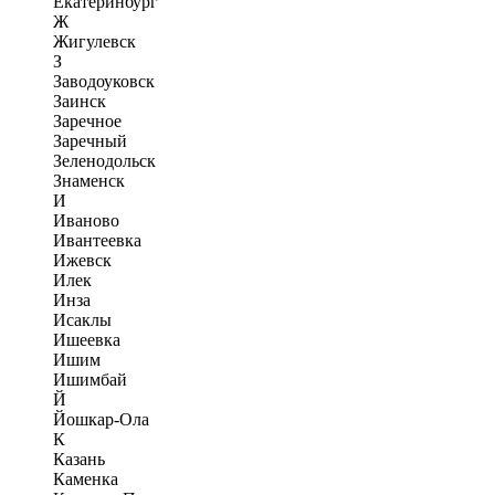
Екатеринбург
Ж
Жигулевск
З
Заводоуковск
Заинск
Заречное
Заречный
Зеленодольск
Знаменск
И
Иваново
Ивантеевка
Ижевск
Илек
Инза
Исаклы
Ишеевка
Ишим
Ишимбай
Й
Йошкар-Ола
К
Казань
Каменка