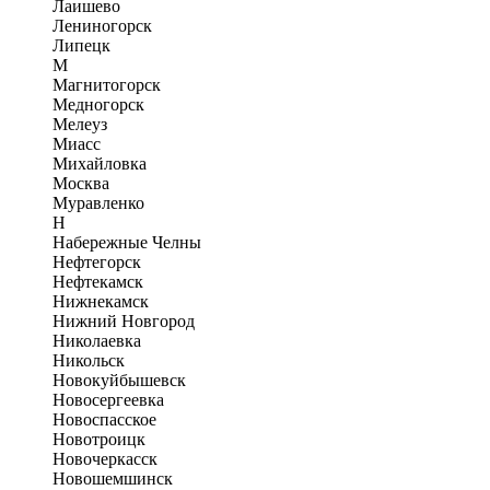
Лаишево
Лениногорск
Липецк
М
Магнитогорск
Медногорск
Мелеуз
Миасс
Михайловка
Москва
Муравленко
Н
Набережные Челны
Нефтегорск
Нефтекамск
Нижнекамск
Нижний Новгород
Николаевка
Никольск
Новокуйбышевск
Новосергеевка
Новоспасское
Новотроицк
Новочеркасск
Новошемшинск