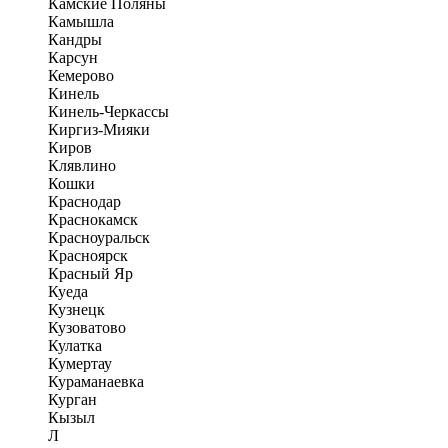
Камские Поляны
Камышла
Кандры
Карсун
Кемерово
Кинель
Кинель-Черкассы
Киргиз-Мияки
Киров
Клявлино
Кошки
Краснодар
Краснокамск
Красноуральск
Красноярск
Красный Яр
Куеда
Кузнецк
Кузоватово
Кулатка
Кумертау
Кураманаевка
Курган
Кызыл
Л