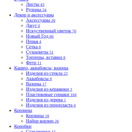
Листы
43
Рулоны
34
Декор и аксессуары
Аксессуары
26
Джут
0
Искуственный цветок
70
Новый Год
66
Перья
4
Сетка
8
Сухоцветы
51
Топперы, вставки
8
Фетр
11
Кашпо, аквабоксы, вазоны
Изделия из стекла
23
Аквабоксы
0
Вазоны
17
Изделия из керамики
3
Пластиковые горшки
164
Изделия из дерева
1
Изделия из пенопласта
4
Корзины
Корзины
19
Набор корзин
26
Коробки
Стаканчики
15