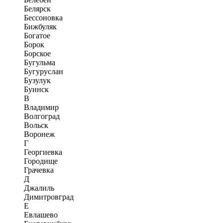
Белярск
Бессоновка
Бижбуляк
Богатое
Борок
Борское
Бугульма
Бугуруслан
Бузулук
Буинск
В
Владимир
Волгоград
Вольск
Воронеж
Г
Георгиевка
Городище
Грачевка
Д
Джалиль
Димитровград
Е
Евлашево